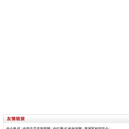
中企集成
|
中国共产党新闻网
|
中红网-红色旅游网
|
黄埔军校同学会
|