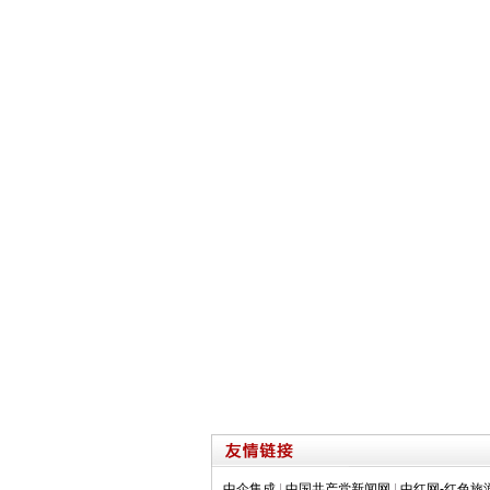
中企集成
|
中国共产党新闻网
|
中红网-红色旅