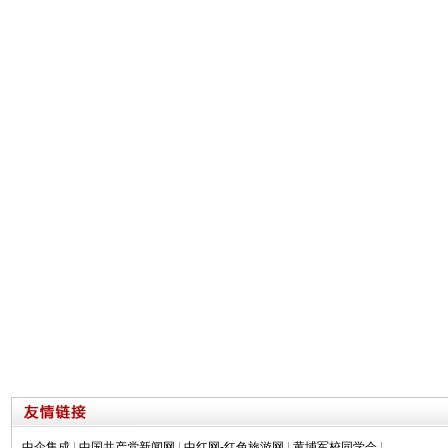
中企集成
|
中国共产党新闻网
|
中红网-红色旅游网
|
黄埔军校同学会
|