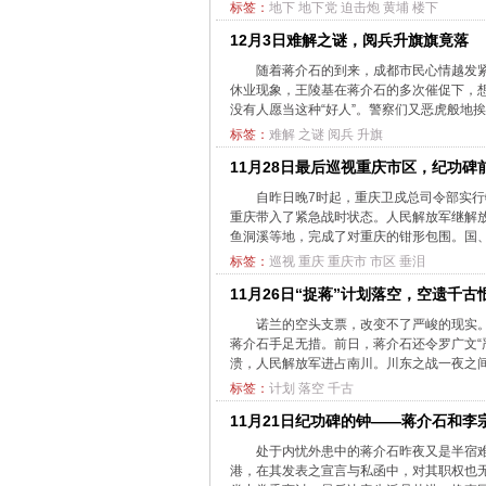
标签：
地下
地下党
迫击炮
黄埔
楼下
12月3日难解之谜，阅兵升旗旗竟落
随着蒋介石的到来，成都市民心情越发紧
休业现象，王陵基在蒋介石的多次催促下，想
没有人愿当这种“好人”。警察们又恶虎般地挨门
标签：
难解
之谜
阅兵
升旗
11月28日最后巡视重庆市区，纪功碑
自昨日晚7时起，重庆卫戍总司令部实
重庆带入了紧急战时状态。人民解放军继解
鱼洞溪等地，完成了对重庆的钳形包围。国、
标签：
巡视
重庆
重庆市
市区
垂泪
11月26日“捉蒋”计划落空，空遗千古
诺兰的空头支票，改变不了严峻的现实
蒋介石手足无措。前日，蒋介石还令罗广文“
溃，人民解放军进占南川。川东之战一夜之间
标签：
计划
落空
千古
11月21日纪功碑的钟——蒋介石和李
处于内忧外患中的蒋介石昨夜又是半宿难
港，在其发表之宣言与私函中，对其职权也