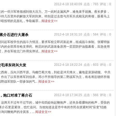
2012-4-18 18:40:09 点击：765 评论：0
义的一些川军将领感到很大压力。万一此时走漏风声，难免束手就擒。夜长梦多，
等待几百里外的解放大军的到来。特别是过去曾与共军兵戎相见的将领，眼看马上
暗投明的见面礼，争取戴罪...
阅读全文>>
，蒋介石进行大屠杀
2012-4-18 18:31:10 点击：584 评论：0
明问起军校学生的战斗力情况，要求军校立即武装起来，组成战斗体制。张耀明饭
库内的全部库存枪支弹药。刚启封的武器装备原用一层层防护油脂裹着，应急使用
，并在军校北门外用实弹试...
阅读全文>>
使毛泽东诗兴大发
2012-4-18 18:22:24 点击：603 评论：0
大西南，压向川西平原。鸟瞰巴蜀大地，到处是冲天烽火，遍地是滚滚硝烟。 中共
，作出了以常胜将军刘伯承、邓小平所领导的第二野战军为主，有名将彭德怀所领
野战军部队一部参加的气...
阅读全文>>
下，炮口对准了蒋介石
2012-4-18 17:34:25 点击：566 评论：0
。这两天不过年不过节的，城中却四处响起鞭炮声，还夹杂着骤响的枪声，受惊的
的蒋介石更是紧张，也忙追问。当他知道这是市中有的市民在抓紧时间“应变”结婚
询问鞭炮声的冷寅东，...
阅读全文>>