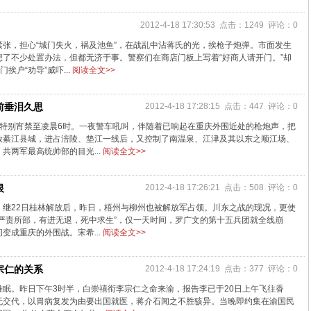
2012-4-18 17:30:53 点击：1249 评论：0
张，担心“城门失火，祸及池鱼”，在战乱中沾蒋氏的光，挨枪子炮弹。市面发生
了不少处置办法，但都无济于事。警察们在商店门板上写着“好商人请开门。”却
挨户“劝导”威吓...
阅读全文>>
前垂泪久思
2012-4-18 17:28:15 点击：447 评论：0
行特别宵禁至凌晨6时。一夜警车吼叫，伴随着已响起在重庆外围近处的枪炮声，把
放綦江县城，进占涪陵、垫江一线后，又控制了南温泉、江津及其以东之顺江场、
共两军最高统帅部的目光...
阅读全文>>
恨
2012-4-18 17:26:21 点击：508 评论：0
。继22日桂林解放后，昨日，梧州与柳州也被解放军占领。川东之战的现况，更使
严责所部，有进无退，死中求生”，仅一天时间，罗广文的第十五兵团就全线崩
变成重庆的外围战。宋希...
阅读全文>>
宗仁的关系
2012-4-18 17:24:19 点击：377 评论：0
眠。昨日下午3时半，白崇禧衔李宗仁之命来渝，报告李已于20日上午飞往香
无交代，以胃病复发为由要出国就医，蒋介石闻之不胜骇异。当晚即约集在渝国民