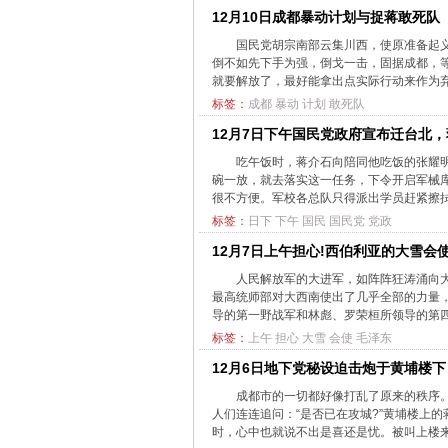
12月10日成都暴动计划与捉蒋敢死队
国民党胡宗南部云集川西，使原准备起
倒不如先下手为强，倒戈一击，固据成都，
就要解放了，最好能拿出点实际行动来作为弃
标签：
成都
暴动
计划
敢死队
12月7日下午国民党政府宣布迁台北
吃午饭时，蒋介石向陪同他吃饭的张耀
碗一放，就去落实这一任务，下令开启军械
很不方便。军校各总队只得派出学员赶紧擦拭
标签：
日下
下午
国民
国民党
党政
12月7日上午担心!西伯利亚的大雪会
人民解放军的大进军，如阵阵狂涛涌向
最高统师部对大西南使出了几乎全部的力量
导的第一野战军和林彪、罗荣桓所领导的第四
标签：
上午
担心
大雪
会使
毛泽东
12月6日地下党秘设迫击炮于黄埔楼
成都市的一切都好像打乱了原来的秩序
人们连连追问：“是否已在攻城?”黄埔楼上
时，心中也就说不出是喜还是忧。被叫上楼来