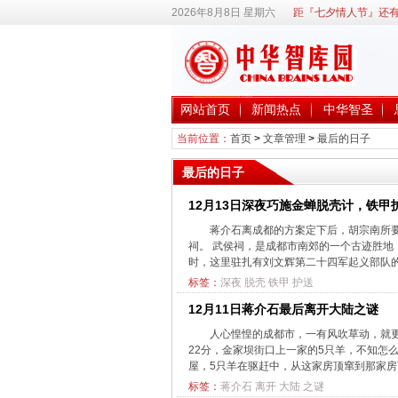
2026年8月8日 星期六
距『七夕情人节』还有
网站首页
新闻热点
中华智圣
当前位置：
首页
>
文章管理
>
最后的日子
最后的日子
12月13日深夜巧施金蝉脱壳计，铁甲
蒋介石离成都的方案定下后，胡宗南所
祠。 武侯祠，是成都市南郊的一个古迹胜
时，这里驻扎有刘文辉第二十四军起义部队的
标签：
深夜
脱壳
铁甲
护送
12月11日蒋介石最后离开大陆之谜
人心惶惶的成都市，一有风吹草动，就
22分，金家坝街口上一家的5只羊，不知怎
屋，5只羊在驱赶中，从这家房顶窜到那家房顶
标签：
蒋介石
离开
大陆
之谜