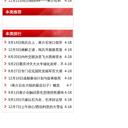
恨
11月21日纪功碑的钟——蒋介石和
4-18
李宗仁的关系
本类推荐
本类排行
9月14日阅兵台上，蒋介石张口假牙
4-18
落地
12月3日难解之谜，阅兵升旗旗竟落
4-18
8月20日内外交困决意飞大西南背水
4-18
一战
9月2日重庆冲天大火半城化灰烬，不
4-18
知谁是纵火犯
8月27日专门召见国民党籍军官大灌
4-18
迷魂汤
12月10日成都暴动计划与捉蒋敢死
4-18
队
《蒋介石在大陆的最后日子》概览
4-7
9月1日蒋介石触旧景生悲情愤然通缉
4-18
毛泽东
9月13日只缘以石为名，乞求好运登
4-18
山拜“石镜”
12月7日上午担心!西伯利亚的大雪会
4-18
使毛泽东诗兴大发