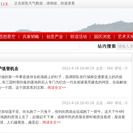
11天
思想星空
兵家韬略
创意产业
联谊活动
园区浏览
艺术天
护送登机去
2012-4-18 18:48:19 点击：344 评论：0
要做的第一件事是拔掉去机场路上的钉子，急调部队攻打城南交通要道上的武侯
地，有三国时期刘备的墓地和后人专门为纪念一代名相诸葛亮建造的祠堂。在临解放
一个团。这个团原系刘文辉...
阅读全文>>
2012-4-18 18:45:18 点击：460 评论：0
更加动荡不安。街头跑了一只兔子，传到街西就会说成跑了一群牛。这天下午4时
么地跑到房顶上去了，赶都赶不下来，成都市民的房屋在那时都房连着房，屋连着
，人们越着急，越是赶...
阅读全文>>