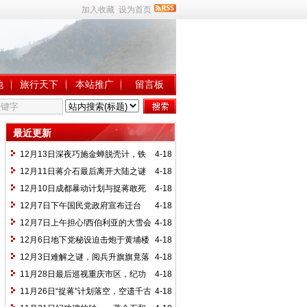
加入收藏
设为首页
地
旅行天下
本站推广
留言板
最近更新
12月13日深夜巧施金蝉脱壳计，铁
4-18
甲护送登机去
12月11日蒋介石最后离开大陆之谜
4-18
12月10日成都暴动计划与捉蒋敢死
4-18
队
12月7日下午国民党政府宣布迁台
4-18
北，蒋介石进行大屠杀
12月7日上午担心!西伯利亚的大雪会
4-18
使毛泽东诗兴大发
12月6日地下党秘设迫击炮于黄埔楼
4-18
下，炮口对准了蒋介石
12月3日难解之谜，阅兵升旗旗竟落
4-18
11月28日最后巡视重庆市区，纪功
4-18
碑前垂泪久思
11月26日“捉蒋”计划落空，空遗千古
4-18