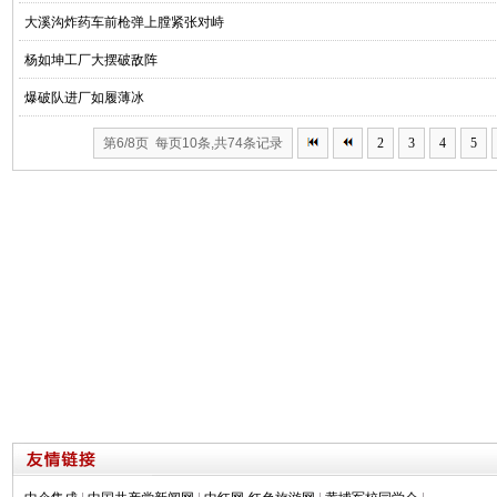
大溪沟炸药车前枪弹上膛紧张对峙
杨如坤工厂大摆破敌阵
爆破队进厂如履薄冰
第6/8页 每页10条,共74条记录
2
3
4
5