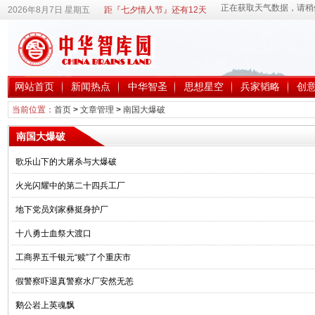
2026年8月7日 星期五
距『七夕情人节』还有12天
网站首页
新闻热点
中华智圣
思想星空
兵家韬略
创
当前位置：
首页
>
文章管理
>
南国大爆破
南国大爆破
歌乐山下的大屠杀与大爆破
火光闪耀中的第二十四兵工厂
地下党员刘家彝挺身护厂
十八勇士血祭大渡口
工商界五千银元“赎”了个重庆市
假警察吓退真警察水厂安然无恙
鹅公岩上英魂飘