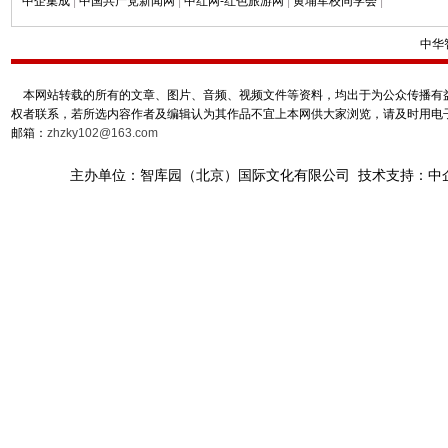
中企集成
|
中国共产党新闻网
|
中红网-红色旅游网
|
黄埔军校同学会
|
中华
本网站转载的所有的文章、图片、音频、视频文件等资料，均出于为公众传播有益
权者联系，若所选内容作者及编辑认为其作品不宜上本网供大家浏览，请及时用电
邮箱：
zhzky102@163.com
主办单位：智库园（北京）国际文化有限公司 技术支持：中