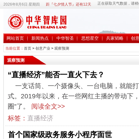
2026年8月6日 星期四
距『七夕情人节』还有12天
网站首页
新闻热点
中华智圣
思想星空
兵家韬略
创
当前位置：
首页
>
创意产业
>
观察预测
观察预测
“直播经济”能否一直火下去？
一支话筒、一个摄像头、一台电脑，就能打
式。2019年以来，在一些网红主播的带动下
圈”了。
阅读全文>>
标签：
直播经济
首个国家级政务服务小程序面世