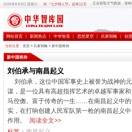
2026年8月8日 星期六
距『七夕情人节』还有11天
网站首页
新闻热点
中华智圣
思想星空
兵家韬略
创
当前位置：
首页
>
兵家韬略
>
新中国将帅
新中国将帅
刘伯承与南昌起义
刘伯承，这位中国军事史上被誉为战神的元
谋，是一位具有高超指挥艺术的卓越军事家和
马倥偬、富于传奇的一生……在南昌起义中的
实，在打响创建人民军队第一枪的南昌起义中
作用。
阅读全文>>
标签：
南昌起义