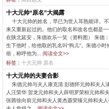
十大元帅“原名”大揭露
十大元帅的姓名，早已为世人耳熟能详。不
来又重新起过的。他们的取名和改名也都是一个
在陕北延安，朱德欢乐一笑（资料图） 朱
生下他时，给他取的乳名叫“狗儿”。朱德小时
俗，称呼他为...
阅读全文>>
标签：
十大元帅
原名
十大元帅的夫妻合影
朱德元帅与夫人康克清 彭德怀元帅和夫人
人汪荣华 贺龙元帅和夫人薛明罗荣桓元帅和
张茜徐向前元帅和夫人黄杰聂荣臻元帅和夫人
夫人危拱之...
阅读全文>>