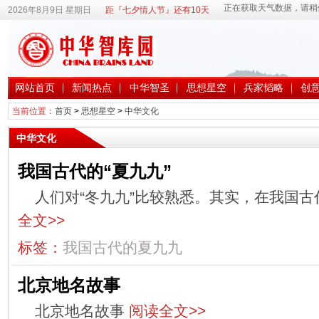
2026年8月9日 星期日
距『七夕情人节』还有10天
网站首页
新闻热点
中华智圣
思想星空
兵家韬略
创
当前位置：
首页
>
思想星空
>
中华文化
中华文化
我国古代的“夏九九”
人们对“冬九九”比较熟悉。其实，在我国古
全文>>
标签：
我国古代的夏九九
北京地名故事
北京地名故事
阅读全文>>