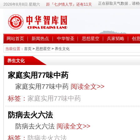
2026年8月8日 星期六
距『七夕情人节』还有11天
网站首页
新闻热点
中华智圣
思想星空
兵家韬略
创
当前位置：
首页
>
思想星空
>
养生文化
养生文化
家庭实用77味中药
家庭实用77味中药
阅读全文>>
标签：
家庭实用77味中药
防病去火六法
防病去火六法
阅读全文>>
标签：
防病去火六法