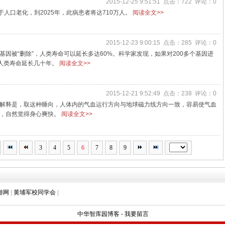
2015-12-25 9:51:51 点击：722 评论：0
于人口老化，到2025年，此病患者将达710万人。
阅读全文>>
2015-12-23 9:00:15 点击：285 评论：0
因被“删除”，人类寿命可以延长多达60%。科学家发现，如果对200多个基因进
让人类寿命延长几十年。
阅读全文>>
2015-12-21 9:52:49 点击：238 评论：0
解释是，取这种睡向，人体内的气血运行方向与地球磁力线方向一致，容易使气血
来，自然觉得身心爽快。
阅读全文>>
3
4
5
6
7
8
9
游网
|
黄埔军校同学会
|
中华智库园博客
-
我要留言