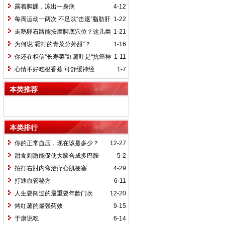
不一定最好
露着脚踝，冻出一身病
4-12
每周运动一两次 不足以“击退”脂肪肝
1-22
走鹅卵石路能按摩脚底穴位？这几类
1-21
人最好别走
为何说“霜打的青菜分外甜”？
1-16
你还在相信“长寿菜”红薯叶是“抗癌神
1-11
器”吗？
心情不好吃根香蕉 可舒缓神经
1-7
本类推荐
本类排行
你的正常血压，现在该是多少？
12-27
甜食刺激能促使大脑合成多巴胺
5-2
拍打右肘内弯治疗心肌梗塞
4-29
打通血管秘方
6-11
人生要闯过的最重要年龄门坎
12-20
烤红薯的最强药效
9-15
于康说吃
6-14