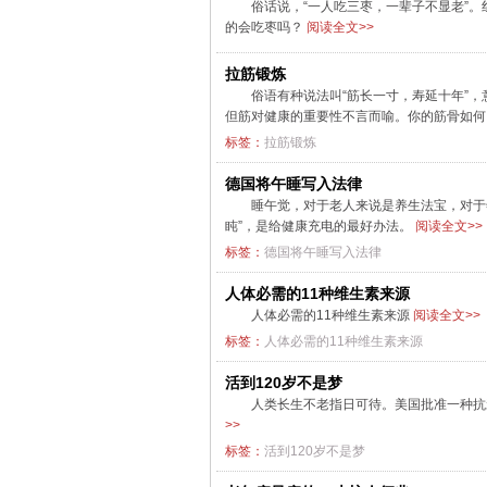
俗话说，“一人吃三枣，一辈子不显老”
的会吃枣吗？
阅读全文>>
拉筋锻炼
俗语有种说法叫“筋长一寸，寿延十年”
但筋对健康的重要性不言而喻。你的筋骨如
标签：
拉筋锻炼
德国将午睡写入法律
睡午觉，对于老人来说是养生法宝，对于
盹”，是给健康充电的最好办法。
阅读全文>>
标签：
德国将午睡写入法律
人体必需的11种维生素来源
人体必需的11种维生素来源
阅读全文>>
标签：
人体必需的11种维生素来源
活到120岁不是梦
人类长生不老指日可待。美国批准一种抗
>>
标签：
活到120岁不是梦