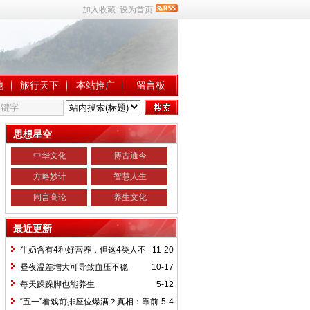
加入收藏
设为首页
地
旅行天下
本站推广
留言板
思想星空
中华文化
博古通今
方略妙计
智慧人生
闳言高论
养生文化
最近更新
牛奶含有4种好营养，但这4类人不
11-20
宜饮用
昼夜温差增大可导致血压不稳
10-17
每天跺跺脚也能养生
5-12
“五一”看戏前排座位爆满？真相：靠前
5-4