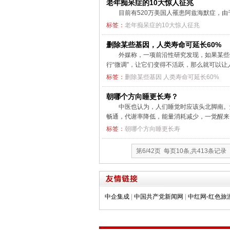
老年痴呆症的10大惊人征兆
目前有520万美国人罹患阿兹海默症，由
标签：
老年痴呆症的10大惊人征兆
删除某些基因，人类寿命可延长60%
外媒称，一项前沿性研究发现，如果某些基
行“微调”，让它们变得不活跃，那么就可以
标签：
删除某些基因
人类寿命可延长60%
朝哪个方向睡更长寿？
中医也认为，人们睡觉时应该头北脚南。
畅通，代谢率降低，能量消耗减少，一觉醒
标签：
朝哪个方向睡更长寿
第6/42页 每页10条,共413条记录
中企集成
|
中国共产党新闻网
|
中红网-红色旅