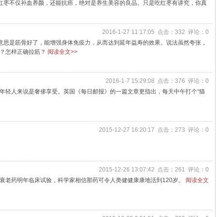
。红枣不仅补血养颜，还能抗癌，绝对是养生美容的良品。只是吃红枣有讲究，你真
2016-1-27 11:17:05 点击：332 评论：0
，意思是筋骨好了，能增强身体免疫力，从而达到延年益寿的效果。说法虽然夸张，
何？怎样正确拉筋？
阅读全文>>
2016-1-7 15:29:08 点击：376 评论：0
年轻人来说是奢侈享受。英国《每日邮报》的一篇文章更指出，每天中午打个“猫
2015-12-27 16:20:17 点击：273 评论：0
2015-12-26 13:07:42 点击：261 评论：0
衰老药明年临床试验，科学家相信那药可令人类健健康康地活到120岁。
阅读全文