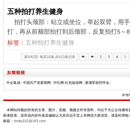
五种拍打养生健身
拍打头颈部：站立或坐位，举起双臂，用手
打，再从前额部拍打到后颈部，反复拍打5～
标签：
五种拍打养生健身
第5/42页 每页10条,共413条记录
2
3
4
5
中企集成
|
中国共产党新闻网
|
中红网-红色旅游网
|
黄埔军校同学会
|
中华
本网站转载的所有的文章、图片、音频、视频文件等资料，均出于为公众传播有益
权者联系，若所选内容作者及编辑认为其作品不宜上本网供大家浏览，请及时用电
邮箱：
zhzky102@163.com