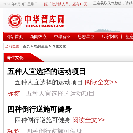
2026年8月9日 星期日
距『七夕情人节』还有10天
网站首页
新闻热点
中华智圣
思想星空
兵家韬略
创
当前位置：
首页
>
思想星空
>
养生文化
养生文化
五种人宜选择的运动项目
五种人宜选择的运动项目
阅读全文>>
标签：
五种人宜选择的运动项目
四种倒行逆施可健身
四种倒行逆施可健身
阅读全文>>
标签：
四种倒行逆施可健身