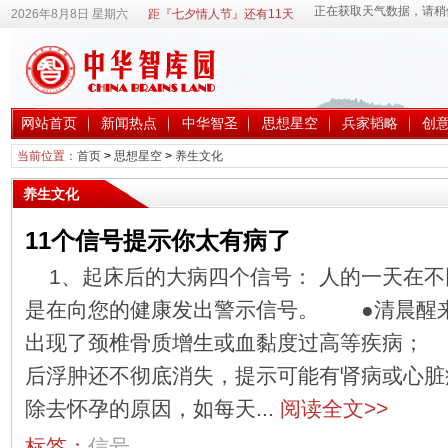
2026年8月8日 星期六
距『七夕情人节』还有11天
网站首页
新闻热点
中华智圣
思想星空
兵家韬略
创
当前位置：
首页
>
思想星空
>
养生文化
养生文化
11个信号提示你太有病了
1、起床后的大病四个信号： 人的一天在
是在向您的健康发出警示信号。 ●清晨醒
出现了颈椎骨质增生或血黏度过高等疾病； 
后浮肿还不彻底消失，提示可能有肾病或心
除去怀孕的原因，如每天...
阅读全文>>
标签：
信号