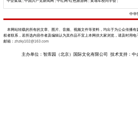
中企集成
|
中国共产党新闻网
|
中红网-红色旅游网
|
黄埔军校同学会
|
中华
本网站转载的所有的文章、图片、音频、视频文件等资料，均出于为公众传播有益
权者联系，若所选内容作者及编辑认为其作品不宜上本网供大家浏览，请及时用电
邮箱：
zhzky102@163.com
主办单位：智库园（北京）国际文化有限公司 技术支持：中