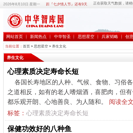
2026年8月10日 星期一
距『七夕情人节』还有9天
网站首页
新闻热点
中华智圣
思想星空
兵家韬略
创
当前位置：
首页
>
思想星空
>
养生文化
养生文化
心理素质决定寿命长短
各国长寿地区的人种、气候、食物、习俗各
之道相反，如有的老人嗜烟酒，喜肥肉，但有
都乐观开朗、心地善良、为人随和。
阅读全文
标签：
心理素质决定寿命长短
保健功效好的八种鱼