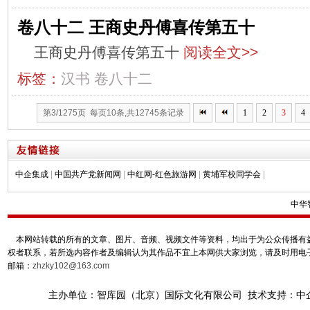
卷八十二 王商史丹傅喜传第五十
王商史丹傅喜传第五十
阅读全文>>
标签：
汉书
卷八十二
第3/1275页 每页10条,共12745条记录
1
2
3
4
中企集成
|
中国共产党新闻网
|
中红网-红色旅游网
|
黄埔军校同学会
|
中华
本网站转载的所有的文章、图片、音频、视频文件等资料，均出于为公众传播有益
权者联系，若所选内容作者及编辑认为其作品不宜上本网供大家浏览，请及时用电
邮箱：
zhzky102@163.com
主办单位：智库园（北京）国际文化有限公司 技术支持：中