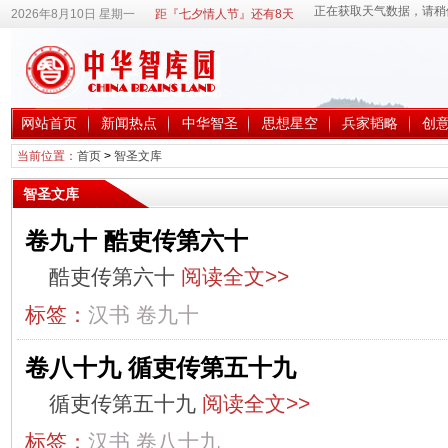
2026年8月10日 星期一
距『七夕情人节』还有8天
网站首页
新闻热点
中华智圣
思想星空
兵家韬略
创
当前位置：
首页
>
智圣文库
智圣文库
卷九十 酷吏传第六十
酷吏传第六十
阅读全文>>
标签：
汉书
卷九十
卷八十九 循吏传第五十九
循吏传第五十九
阅读全文>>
标签：
汉书
卷八十九