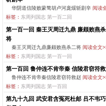
华阴道信陵败蒙骜胡卢河庞煖斩剧辛
阅读全
标签：
东周列国志
第一百二回
第一百一回 秦王灭周迁九鼎 廉颇败燕
将
秦王灭周迁九鼎廉颇败燕杀二将
阅读全文>
标签：
东周列国志
第一百一回
第一百回 鲁仲连不肯帝秦 信陵君窃符
鲁仲连不肯帝秦信陵君窃符救赵
阅读全文>
标签：
东周列国志
第一百回
第九十九回 武安君含冤死杜邮 吕不韦