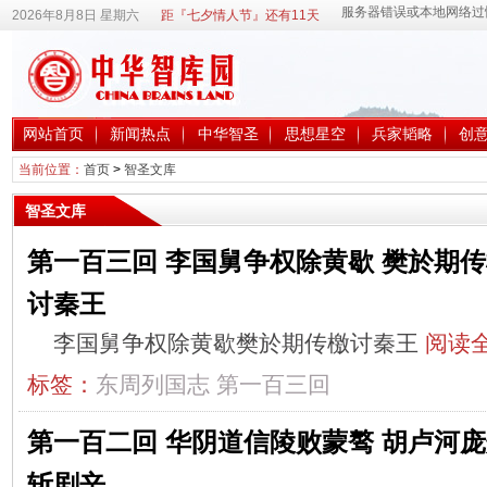
2026年8月8日 星期六
距『七夕情人节』还有11天
网站首页
新闻热点
中华智圣
思想星空
兵家韬略
创
当前位置：
首页
>
智圣文库
智圣文库
第一百三回 李国舅争权除黄歇 樊於期
讨秦王
李国舅争权除黄歇樊於期传檄讨秦王
阅读全
标签：
东周列国志
第一百三回
第一百二回 华阴道信陵败蒙骜 胡卢河
斩剧辛