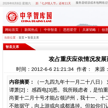
2026年8月8日 星期六
距『七夕情人节』还有11天
网站首页
新闻热点
中华智圣
思想星空
兵家韬略
创
当前位置：
首页
>
智圣文库
智圣文库
攻占重庆应依情况发展而
时间：2012-6-6 21:21:34 作者： 来
内容摘要：
（一九四九年十一月二十八日）
谭萧[2]： 感酉电[3]悉。我所顾虑者，是
尚要十二月十号才能占领泸州，我十一、十
不敢据守，向上游或向成都逃掉。但如你们认