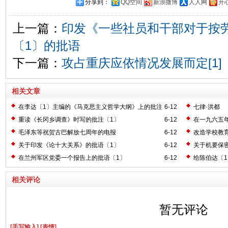
分享到：
QQ空间
新浪微博
人人网
开
上一篇：
印发《一些社员和干部对于按
〔1〕的批语
下一篇：
攻占重庆应依情况发展而定[1]
相关文章
在李达〔1〕主编的《马克思主义哲学大纲》上的批注
6-12
七律·洪都
〔2〕
重读《长冈乡调查》时写的批注〔1〕
6-12
在一九六五
毛泽东等祝贺古巴解放七周年的电报
6-12
改造学校教
关于印发《论十大关系》的批语〔1〕
6-12
关于机要保
在兰州军区党委一个报告上的批语〔1〕
6-12
给陈伯达〔
相关评论
暂无评论
[手写输入]
[表情]