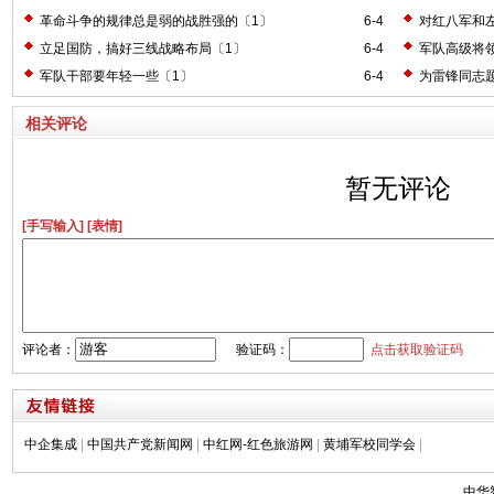
革命斗争的规律总是弱的战胜强的〔1〕
6-4
对红八军和
立足国防，搞好三线战略布局〔1〕
6-4
军队高级将
军队干部要年轻一些〔1〕
6-4
为雷锋同志
相关评论
暂无评论
[手写输入]
[表情]
评论者：
验证码：
点击获取验证码
中企集成
|
中国共产党新闻网
|
中红网-红色旅游网
|
黄埔军校同学会
|
中华