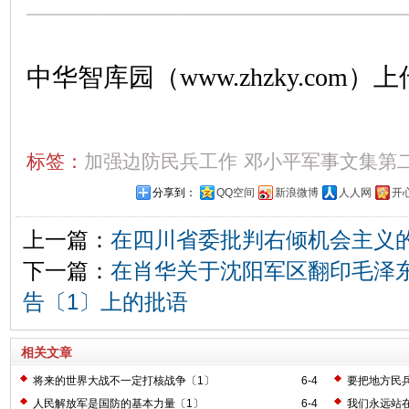
中华智库园（www.zhzky.com）上
标签：
加强边防民兵工作
邓小平军事文集第
分享到：
QQ空间
新浪微博
人人网
开
上一篇：
在四川省委批判右倾机会主义
下一篇：
在肖华关于沈阳军区翻印毛泽
告〔1〕上的批语
相关文章
将来的世界大战不一定打核战争〔1〕
6-4
要把地方民
人民解放军是国防的基本力量〔1〕
6-4
我们永远站