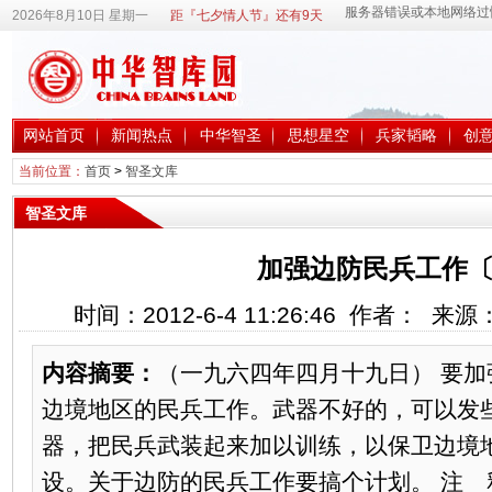
2026年8月10日 星期一
距『七夕情人节』还有9天
网站首页
新闻热点
中华智圣
思想星空
兵家韬略
创
当前位置：
首页
>
智圣文库
智圣文库
加强边防民兵工作〔
时间：2012-6-4 11:26:46 作者： 来
内容摘要：
（一九六四年四月十九日） 要
边境地区的民兵工作。武器不好的，可以发
器，把民兵武装起来加以训练，以保卫边境
设。关于边防的民兵工作要搞个计划。 注 