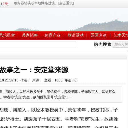
12天
思想星空
兵家韬略
创意产业
联谊活动
园区浏览
艺术天
故事之一：安定堂来源
-19 21:37:13 作者： 来源： 查看：
1035
评论：
0
瑗，海陵人，以经术教授吴中，景佑初年，授校书郎，子弟数百人，其徒甚众
者称“安定”先生，故胡姓取堂号“安定堂”。...
。胡瑗，海陵人，以经术教授吴中，景佑初年，授校书郎，子
部所得士。胡瑗弟子十居四五。学者称“安定”先生，故胡姓