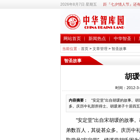
2026年8月7日 星期五
距『七夕情人节』还有
网站首页
新闻热点
中华智圣
当前位置：
首页
>
文章管理
>
智圣故事
智圣故事
胡瑗
时间：2012-3
内容摘要：
“安定堂”出自胡瑗的故事。胡
多。庆历中礼部所得士。胡瑗弟子十居四五。学
“安定堂”出自宋胡瑗的故事
弟数百人，其徒甚众多。庆历中礼