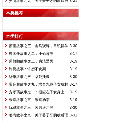
姜尚故事之九：关于姜子牙的歇后语
3-31
本类推荐
本类排行
苏秦故事之三：走马观碑，目识群羊
3-30
曾国藩故事之二：小偷背书
3-17
周敦颐故事之二：廉洁爱民
3-19
许衡故事：许衡不食梨
3-19
嵇康故事之三：临死托孤
3-30
梁启超故事之九：培育九位子女成材
3-17
的神奇“小妾”——王桂荃
方孝孺故事之一：报应在子女身上
3-19
朱熹故事之五：朱熹劝学
3-19
阮籍故事之三：效穷途之哭
3-30
姜尚故事之九：关于姜子牙的歇后语
3-31