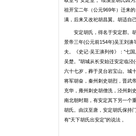
取堂号“安定堂”。绩溪堂胡氏因
祖开宝二年（公元969年）迁来
满，后来又改祀胡昌翼。胡适自
安定胡氏，得名于安定郡。
景帝三年(公元前154年)吴王
夫。《史记·吴王濞列传》：“七
吴楚。”胡城从长安始迁安定临泾(
六十七岁，葬于灵台岩宝山。城
将军胡奋，秦州刺史胡烈，晋武
充华，雍州刺史胡僧洗，泾州刺
南北朝时期，有安定其下另一个
胡氏。由汉至唐，安定胡氏保持
有“天下胡氏出安定”的说法 。