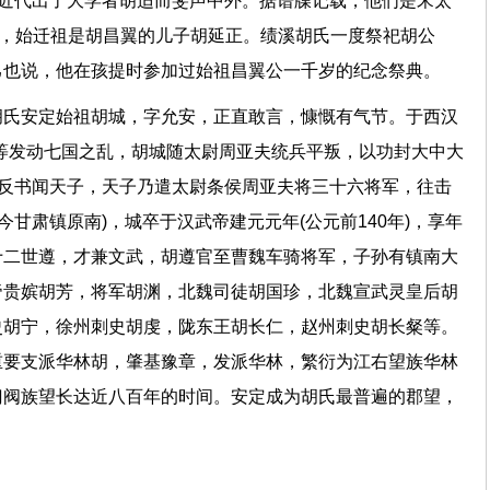
为近代出了大学者胡适而斐声中外。据谱牒记载，他们是宋太
的，始迁祖是胡昌翼的儿子胡延正。绩溪胡氏一度祭祀胡公
己也说，他在孩提时参加过始祖昌翼公一千岁的纪念祭典。
胡氏安定始祖胡城，字允安，正直敢言，慷慨有气节。于西汉
刘濞等发动七国之乱，胡城随太尉周亚夫统兵平叛，以功封大中大
国反书闻天子，天子乃遣太尉条侯周亚夫将三十六将军，往击
今甘肃镇原南)，城卒于汉武帝建元元年(公元前140年)，享年
十二世遵，才兼文武，胡遵官至曹魏车骑将军，子孙有镇南大
帝贵嫔胡芳，将军胡渊，北魏司徒胡国珍，北魏宣武灵皇后胡
史胡宁，徐州刺史胡虔，陇东王胡长仁，赵州刺史胡长粲等。
重要支派华林胡，肇基豫章，发派华林，繁衍为江右望族华林
门阀族望长达近八百年的时间。安定成为胡氏最普遍的郡望，