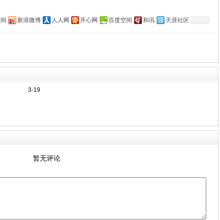
空间
新浪微博
人人网
开心网
百度空间
和讯
天涯社区
3-19
暂无评论