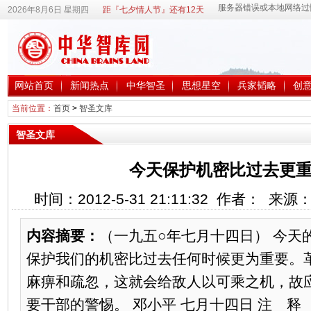
2026年8月6日 星期四
距『七夕情人节』还有12天
网站首页
新闻热点
中华智圣
思想星空
兵家韬略
创
当前位置：
首页
>
智圣文库
智圣文库
今天保护机密比过去更重
时间：2012-5-31 21:11:32 作者： 来
内容摘要：
（一九五○年七月十四日） 今天
保护我们的机密比过去任何时候更为重要。
麻痹和疏忽，这就会给敌人以可乘之机，故
要干部的警惕。 邓小平 七月十四日 注 释