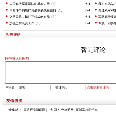
人民解放军是国防的基本力量〔1〕
6-4
我们永远站
革命斗争的规律总是弱的战胜强的〔1〕
6-4
对红八军和
立足国防，搞好三线战略布局〔1〕
6-4
军队高级将
加强边防民兵工作〔1〕
6-4
军队干部要
相关评论
暂无评论
[手写输入]
[表情]
评论者：
验证码：
点击获取验证码
中企集成
|
中国共产党新闻网
|
中红网-红色旅游网
|
黄埔军校同学会
|