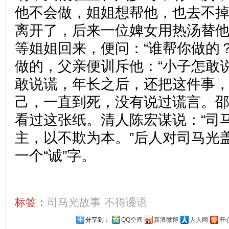
他不会做，姐姐想帮他，也去不
离开了，后来一位婢女用热汤替
等姐姐回来，便问：“谁帮你做的
做的，父亲便训斥他：“小子怎敢
敢说谎，年长之后，还把这件事
己，一直到死，没有说过谎言。
看过这张纸。清人陈宏谋说：“司
主，以不欺为本。”后人对司马光
一个“诚”字。
标签：
司马光故事
不得谩语
分享到：
QQ空间
新浪微博
人人网
开