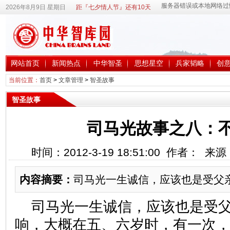
2026年8月9日 星期日
距『七夕情人节』还有10天
网站首页
新闻热点
中华智圣
思想星空
兵家韬略
创
当前位置：
首页
>
文章管理
>
智圣故事
智圣故事
司马光故事之八：
时间：2012-3-19 18:51:00 作者： 
内容摘要：
司马光一生诚信，应该也是受父
司马光一生诚信，应该也是受
响，大概在五、六岁时，有一次