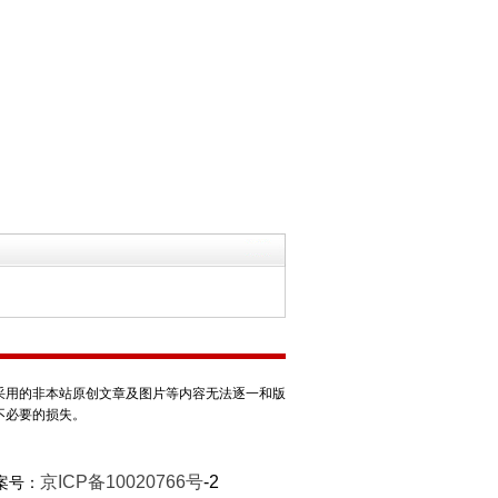
采用的非本站原创文章及图片等内容无法逐一和版
不必要的损失。
京ICP备10020766号
-2
案号：