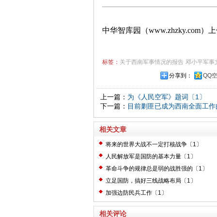
中华智库园（www.zhzky.com）
标签：
关于西南军事情况的报告
邓小平军事
分享到：
QQ
上一篇：
为《人民空军》题词〔1〕
下一篇：
目前剿匪已成为西南全面工作
相关文章
将来的世界大战不一定打核战争〔1〕
人民解放军是国防的基本力量〔1〕
革命斗争的规律总是弱的战胜强的〔1〕
立足国防，搞好三线战略布局〔1〕
加强边防民兵工作〔1〕
相关评论