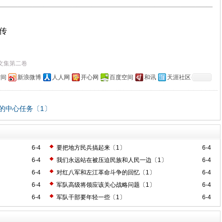
上传
文集第二卷
空间
新浪微博
人人网
开心网
百度空间
和讯
天涯社区
的中心任务〔1〕
6-4
要把地方民兵搞起来〔1〕
6-4
6-4
我们永远站在被压迫民族和人民一边〔1〕
6-4
6-4
对红八军和左江革命斗争的回忆〔1〕
6-4
6-4
军队高级将领应该关心战略问题〔1〕
6-4
6-4
军队干部要年轻一些〔1〕
6-4