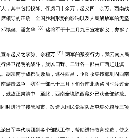
万人，其中包括投降、俘虏四十余万，起义四十余万。西南战
主席领导的正确，全国胜利形势的影响以及人民解放军的无坚
〔8〕
、邓锡侯、潘文华
诸将军于十二月九日宣布起义，亦起了
〔9〕
迫宣布起义之李弥、余程万
两军的叛变行为，我云南人民
进行保卫昆明的战斗，旋以四野、二野各一部由广西赶赴滇
乱。胡宗南于成都失败后，逃往西昌，企图收集残部巩固西南
西南游击战争，我军一部已于三月下旬分南北两路同时渡过金
昌，残敌正肃清中。至此，西南全境除西藏外已获全部解放。
们同时进行了接管城市、改造原国民党军队及屯集公粮等三项
已派出军事代表团到各个部队工作，帮助进行教育改造，使之