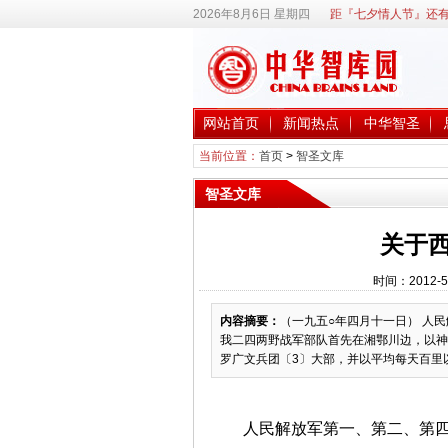
2026年8月6日 星期四
距『七夕情人节』还有
网站首页
新闻热点
中华智圣
当前位置：
首页
>
智圣文库
智圣文库
关于
时间：2012-5
内容摘要：
（一九五○年四月十一日） 人
我二四两野战军部队首先在湘鄂川边，以神
罗广文兵团〔3〕大部，并以平均每天百里以
人民解放军第一、第二、第