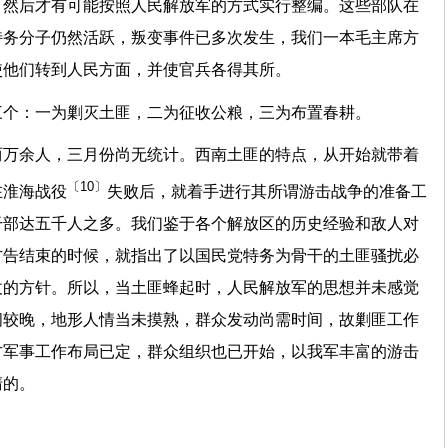
，然后才有可能按照人民解放军的方式实行整编。这些部队在
特务分子仍然活跃，叛变事件已多次发生，我们一本毛主席方
使他们转到人民方面，并使官兵各得其所。
三个：一为剿灭土匪，二为征收公粮，三为布置春耕。
两万余人，三月份尚无统计。西南土匪的特点，从开始就带着
〔10〕
在淮海战役
失败后，就着手进行其所谓游击战争的准备工
干部达五千人之多。我们鉴于各个解放区的历史经验和敌人对
方告结束的时候，就指出了以国民党特务为骨干的土匪骚扰必
仗的方针。所以，当土匪蜂起时，人民解放军的思想并未感觉
间较晚，地形人情当未摸熟，群众发动尚需时间，故剿匪工作
方军事工作布局已定，群众组织也已开始，以我军丰富的游击
清的。