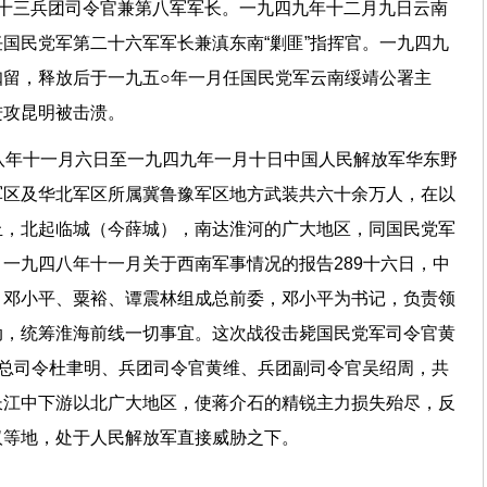
第十三兵团司令官兼第八军军长。一九四九年十二月九日云南
国民党军第二十六军军长兼滇东南“剿匪”指挥官。一九四九
扣留，释放后于一九五○年一月任国民党军云南绥靖公署主
进攻昆明被击溃。
八年十一月六日至一九四九年一月十日中国人民解放军华东野
军区及华北军区所属冀鲁豫军区地方武装共六十余万人，在以
丘，北起临城（今薛城），南达淮河的广大地区，同国民党军
一九四八年十一月关于西南军事情况的报告289十六日，中
、邓小平、粟裕、谭震林组成总前委，邓小平为书记，负责领
动，统筹淮海前线一切事宜。这次战役击毙国民党军司令官黄
副总司令杜聿明、兵团司令官黄维、兵团副司令官吴绍周，共
长江中下游以北广大地区，使蒋介石的精锐主力损失殆尽，反
汉等地，处于人民解放军直接威胁之下。