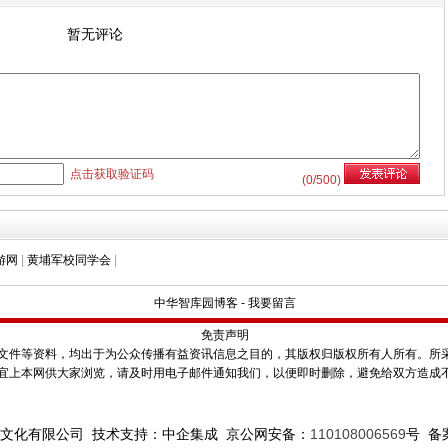
暂无评论
点击获取验证码
(
0
/500)
游网
|
黄埔军校同学会
|
中华智库园博客
-
我要留言
免责声明
件等资料，均出于为公众传播有益资讯信息之目的，其版权归版权所有人所有。所
宜上本网供大家浏览，请及时用电子邮件通知我们，以便即时删除，避免给双方造成
文化有限公司 技术支持：中企集成 京公网安备：
110108006569
号
备