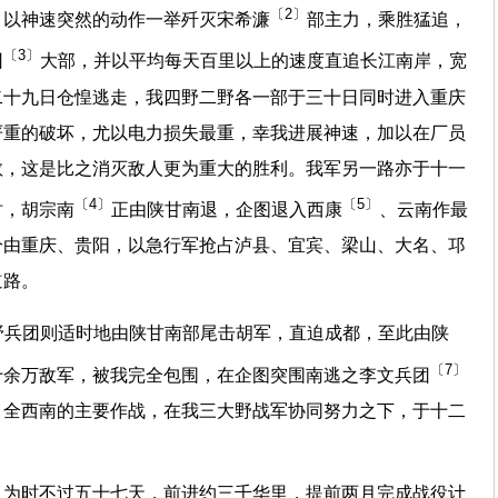
〔2〕
，以神速突然的动作一举歼灭宋希濂
部主力，乘胜猛追，
〔3〕
团
大部，并以平均每天百里以上的速度直追长江南岸，宽
二十九日仓惶逃走，我四野二野各一部于三十日同时进入重庆
严重的破坏，尤以电力损失最重，幸我进展神速，加以在厂员
救，这是比之消灭敌人更为重大的胜利。我军另一路亦于十一
〔4〕
〔5〕
时，胡宗南
正由陕甘南退，企图退入西康
、云南作最
分由重庆、贵阳，以急行军抢占泸县、宜宾、梁山、大名、邛
道路。
野兵团则适时地由陕甘南部尾击胡军，直迫成都，至此由陕
〔7〕
十余万敌军，被我完全包围，在企图突围南逃之李文兵团
。全西南的主要作战，在我三大野战军协同努力之下，于十二
，为时不过五十七天，前进约三千华里，提前两月完成战役计