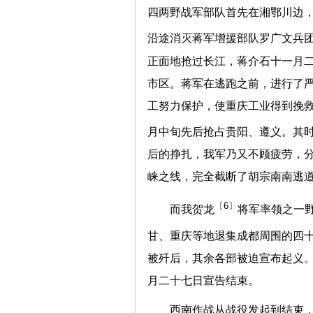
四两野战军部队首先在湘鄂川边
沿途消灭蒋军增援部队罗广文兵
正面地抢过长江，蒋介石十一月
市区。蒋军在逃跑之前，进行了
工努力保护，使重庆工业得到挽
月中旬先后抢占贵阳、遵义。其
后的挣扎，我军乃又不顾疲劳，
崃之线，完全截断了胡宗南南逃
〔6〕
而我贺龙
将军率领之一
甘、重庆等地退集成都周围的四
被歼后，其余各部被迫宣布起义
月二十七日宣告结束。
西南作战从战役发起到结束