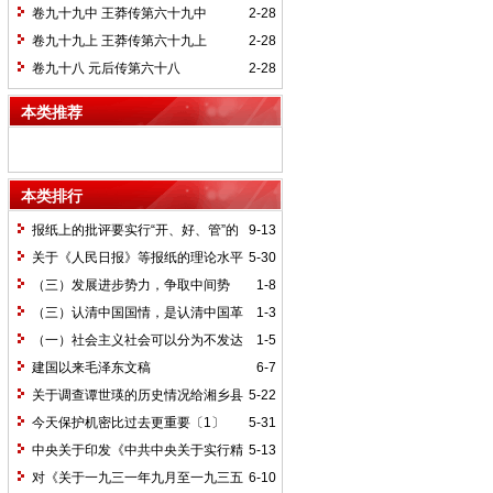
卷九十九中 王莽传第六十九中
2-28
卷九十九上 王莽传第六十九上
2-28
卷九十八 元后传第六十八
2-28
本类推荐
本类排行
报纸上的批评要实行“开、好、管”的
9-13
方针*
关于《人民日报》等报纸的理论水平
5-30
的批语〔1〕
（三）发展进步势力，争取中间势
1-8
力，孤立顽固势力
（三）认清中国国情，是认清中国革
1-3
命一切问题的基本依据
（一）社会主义社会可以分为不发达
1-5
和比较发达两个阶段
建国以来毛泽东文稿
6-7
关于调查谭世瑛的历史情况给湘乡县
5-22
委的信和给谭世瑛的复信
今天保护机密比过去更重要〔1〕
5-31
中央关于印发《中共中央关于实行精
5-13
兵简政、增产节约、反对贪污、反对浪费
对《关于一九三一年九月至一九三五
6-10