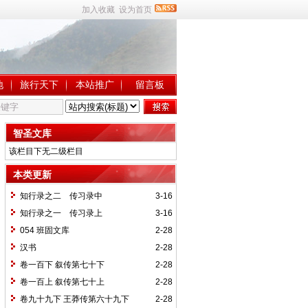
加入收藏
设为首页
地
旅行天下
本站推广
留言板
智圣文库
该栏目下无二级栏目
本类更新
知行录之二 传习录中
3-16
知行录之一 传习录上
3-16
054 班固文库
2-28
汉书
2-28
卷一百下 叙传第七十下
2-28
卷一百上 叙传第七十上
2-28
卷九十九下 王莽传第六十九下
2-28