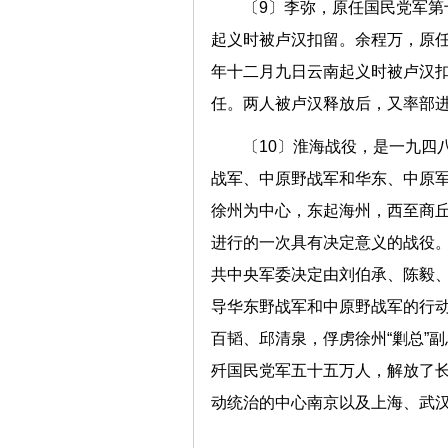
〔9〕李弥，原任国民党军
起义时被卢汉扣留。余程万，原任
年十二月九日云南起义时被卢汉
任。两人被卢汉释放后，又率部
〔10〕淮海战役，是一九四
战军、中原野战军和华东、中原
徐州为中心，东起海州，西至商
进行的一次具有决定意义的战役。
共中央军委决定由刘伯承、陈毅
导华东野战军和中原野战军的行
百韬、邱清泉，俘虏徐州“剿总”
歼国民党军五十五万人，解放了
动统治的中心南京以及上海、武