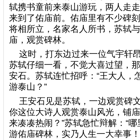
轼携书童前来泰山游玩，两人走
来到了佑庙前。佑庙里有不少碑
将相所立，名家名人所书，苏轼
庙，观赏碑林。
这时，打东边过来一位气宇轩
苏轼仔细一看，不觉大喜过望，
安石。苏轼连忙招呼：“王大人，
游泰山？”
王安石见是苏轼，一边观赏碑文
你这位大诗人观赏泰山风光，铺
来凑凑热闹？”苏轼急忙辩解：“
游佑庙碑林，实乃人生一大幸事！