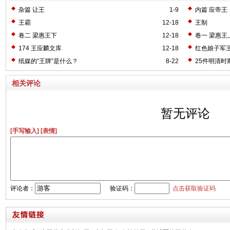
杂篇 让王
1-9
内篇 应帝王
王霸
12-18
王制
卷二 梁惠王下
12-18
卷一 梁惠王
174 王应麟文库
12-18
红色娘子军
纸媒的“王牌”是什么？
8-22
25件明清时
相关评论
暂无评论
[手写输入]
[表情]
评论者：
验证码：
点击获取验证码