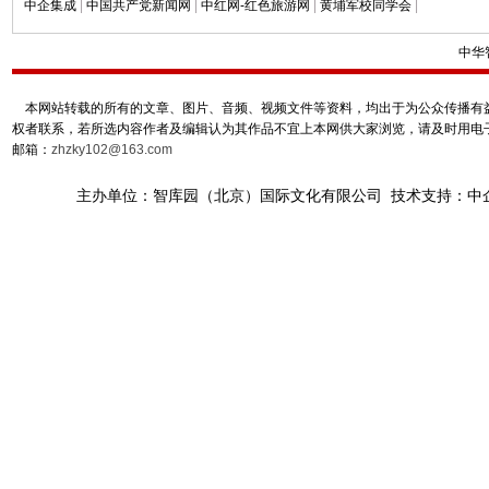
中企集成
|
中国共产党新闻网
|
中红网-红色旅游网
|
黄埔军校同学会
|
中华
本网站转载的所有的文章、图片、音频、视频文件等资料，均出于为公众传播有益
权者联系，若所选内容作者及编辑认为其作品不宜上本网供大家浏览，请及时用电
邮箱：
zhzky102@163.com
主办单位：智库园（北京）国际文化有限公司 技术支持：中