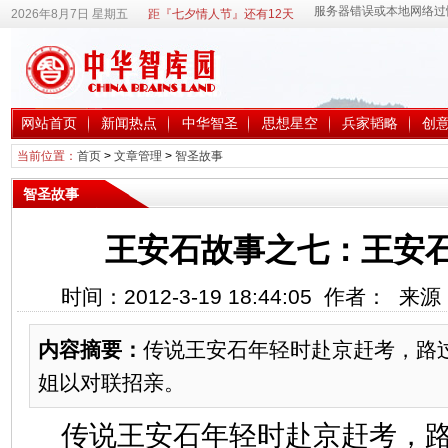
2026年8月7日 星期五
距『七夕情人节』还有12天
网站首页
新闻热点
中华智圣
思想星空
兵家韬略
创
当前位置：
首页
>
文章管理
>
智圣故事
智圣故事
王安石故事之七：王安
时间：2012-3-19 18:44:05 作者： 
内容摘要：
传说王安石年轻时赴京赶考，路
姐以对联招亲。
传说王安石年轻时赴京赶考，