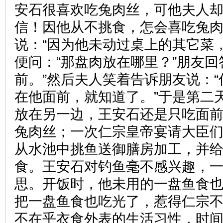
安石很喜欢吃兔肉丝，可他夫人却
信！因他从不挑食，怎会喜吃兔肉
说：“因为他未动过桌上的其它菜
便问：“那盘肉放在哪里？”朋友回
前。”然后夫人笑着告诉朋友说：
在他面前，就知道了。”于是第二
放在另一边，王安石还是只吃面
兔肉丝；一次仁宗皇帝宴请大臣
从水池中挑鱼送御膳房加工，并
食。王安石对钓鱼毫不感兴趣，
思。开饭时，他未用的一盘鱼食
把一盘鱼食也吃光了，惹得仁宗不
不在乎衣食外表的生活习性，时