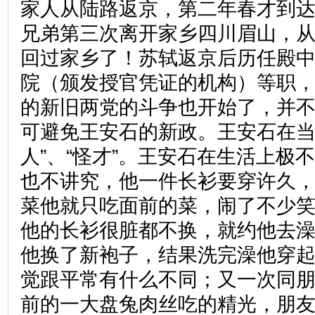
家人从陆路返京，第二年春才到
兄弟第三次离开家乡四川眉山，
回过家乡了！苏轼返京后历任殿
院（颁发授官凭证的机构）等职，
的新旧两党的斗争也开始了，并
可避免王安石的新政。王安石在当
人”、“怪才”。王安石在生活上极
也不讲究，他一件长衫要穿许久
菜他就只吃面前的菜，闹了不少
他的长衫很脏都不换，就约他去
他换了新袍子，结果洗完澡他穿
觉跟平常有什么不同；又一次同
前的一大盘兔肉丝吃的精光，朋