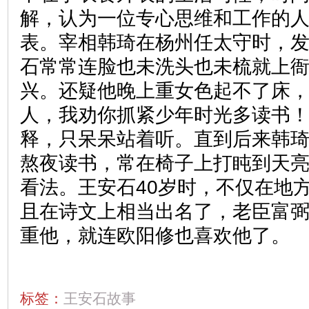
解，认为一位专心思维和工作的
表。宰相韩琦在杨州任太守时，
石常常连脸也未洗头也未梳就上
兴。还疑他晚上重女色起不了床，
人，我劝你抓紧少年时光多读书！
释，只呆呆站着听。直到后来韩
熬夜读书，常在椅子上打盹到天
看法。王安石40岁时，不仅在地
且在诗文上相当出名了，老臣富
重他，就连欧阳修也喜欢他了。
标签：
王安石故事