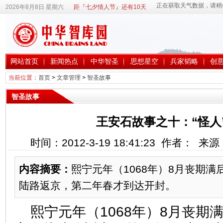
2026年8月8日 星期六
距『七夕情人节』还有10天
网站首页
新闻热点
中华智圣
思想星空
兵家韬略
创
当前位置：
首页
>
文章管理
>
智圣故事
智圣故事
王安石故事之十：“怪人
时间：2012-3-19 18:41:23 作者： 
内容摘要：
熙宁元年（1068年）8月丧期
陆路返京，第二年春才到达开封。
熙宁元年（1068年）8月丧期