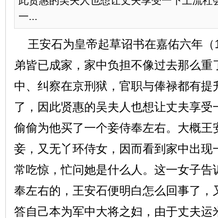
此贤惠的吴夫人也想让丈夫享受一下上流社
一...
王安石为皇帝起草诏书在嘉佑六年（1
弟皆已成家，家中负担不像过去那么重
中、纠察在京刑狱，官职与俸禄都有提
了，因此贤惠的吴夫人也想让丈夫享受
偷偷为他买了一个妾侍奉左右。大概王
妾，又无丫环侍女，因而看到家中出现
常吃惊，忙问她是什么人。这一女子告
奉左右的，王安石便明白怎么回事了，
答自己本为军中大将之妇，由于丈夫运