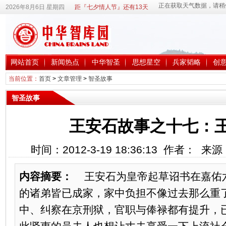
2026年8月6日 星期四
距『七夕情人节』还有13天
网站首页
新闻热点
中华智圣
思想星空
兵家韬略
创
当前位置：
首页
>
文章管理
>
智圣故事
智圣故事
王安石故事之十七：
时间：2012-3-19 18:36:13 作者： 
内容摘要：
王安石为皇帝起草诏书在嘉佑六
的诸弟皆已成家，家中负担不像过去那么重
中、纠察在京刑狱，官职与俸禄都有提升，