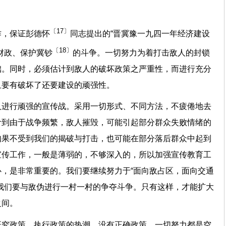
〔17〕
作，保证彭德怀
同志提出的“晋冀豫一九四一年经济建设
〔18〕
财政、保护冀钞
的斗争。一切努力为着打击敌人的封锁
础。同时，必须估计到敌人的破坏政策之严重性，而进行充分
且要有破坏了还要建设的顽强性。
人进行顽强的宣传战。采用一切形式、不同方法，不疲倦地去
计到由于战争频繁，敌人摧毁，可能引起部分群众失败情绪的
如果不受到我们的揭破与打击，也可能在部分落后群众中起到
宣传工作，一般是薄弱的，不够深入的，所以加强宣传教育工
，是非常重要的。我们要继续努力于“面向敌占区，面向交通
我们要与敌伪进行一村一村的争夺斗争。只有这样，才能扩大
之间。
研究政策、执行政策的热潮。没有正确政策，一切努力都是空