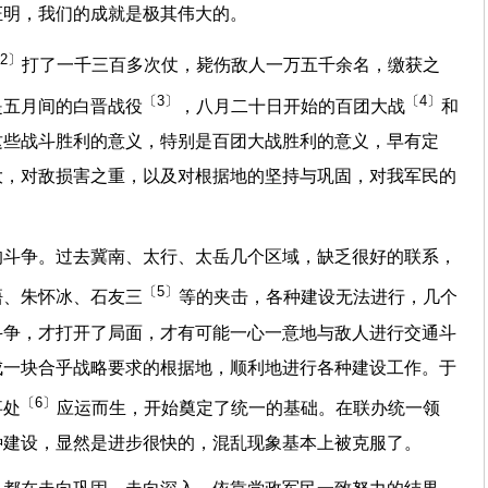
证明，我们的成就是极其伟大的。
2〕
打了一千三百多次仗，毙伤敌人一万五千余名，缴获之
〔3〕
〔4〕
是五月间的白晋战役
，八月二十日开始的百团大战
和
这些战斗胜利的意义，特别是百团大战胜利的意义，早有定
大，对敌损害之重，以及对根据地的坚持与巩固，对我军民的
的斗争。过去冀南、太行、太岳几个区域，缺乏很好的联系，
〔5〕
梧、朱怀冰、石友三
等的夹击，各种建设无法进行，几个
斗争，才打开了局面，才有可能一心一意地与敌人进行交通斗
成一块合乎战略要求的根据地，顺利地进行各种建设工作。于
〔6〕
事处
应运而生，开始奠定了统一的基础。在联办统一领
种建设，显然是进步很快的，混乱现象基本上被克服了。