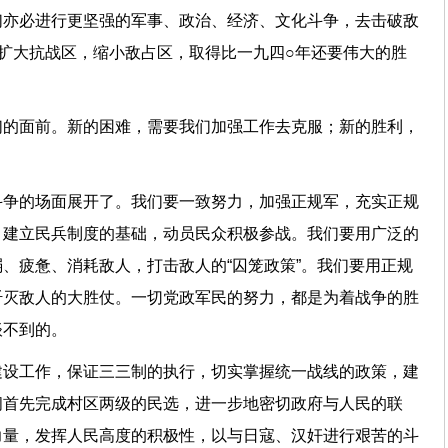
们亦必进行更坚强的军事、政治、经济、文化斗争，去击破敌
，扩大抗战区，缩小敌占区，取得比一九四○年还要伟大的胜
们的面前。新的困难，需要我们加强工作去克服；新的胜利，
斗争的场面展开了。我们要一致努力，加强正规军，充实正规
，建立民兵制度的基础，动员民众积极参战。我们要用广泛的
、疲惫、消耗敌人，打击敌人的“囚笼政策”。我们要用正规
歼灭敌人的大胜仗。一切党政军民的努力，都是为着战争的胜
谈不到的。
建设工作，保证三三制的执行，切实掌握统一战线的政策，建
间首先完成村区两级的民选，进一步地密切政府与人民的联
力量，发挥人民高度的积极性，以与日寇、汉奸进行艰苦的斗