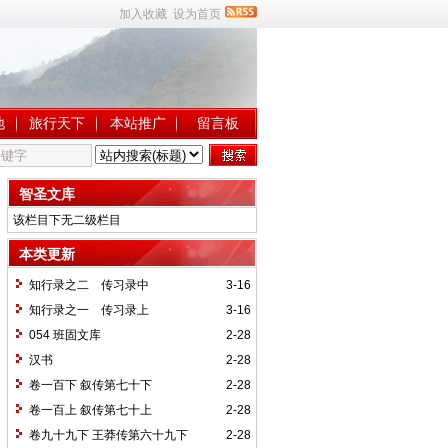
加入收藏
设为首页
地
旅行天下
本站推广
留言板
智圣文库
该栏目下无二级栏目
本类更新
知行录之二 传习录中
3-16
知行录之一 传习录上
3-16
054 班固文库
2-28
汉书
2-28
卷一百下 叙传第七十下
2-28
卷一百上 叙传第七十上
2-28
卷九十九下 王莽传第六十九下
2-28