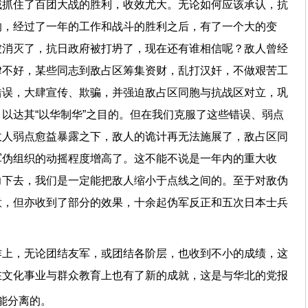
域抓住了百团大战的胜利，收效尤大。无论如何应该承认，抗
响，经过了一年的工作和战斗的胜利之后，有了一个大的变
被消灭了，抗日政府被打坍了，现在还有谁相信呢？敌人曾经
律不好，某些同志到敌占区筹集资财，乱打汉奸，不做艰苦工
错误，大肆宣传、欺骗，并强迫敌占区同胞与抗战区对立，巩
以达其“以华制华”之目的。但在我们克服了这些错误、弱点
敌人弱点愈益暴露之下，敌人的诡计再无法施展了，敌占区同
军伪组织的动摇程度增高了。这不能不说是一年内的重大收
力下去，我们是一定能把敌人缩小于点线之间的。至于对敌伪
意，但亦收到了部分的效果，十余起伪军反正和五次日本士兵
。
作上，无论团结友军，或团结各阶层，也收到不小的成绩，这
在文化事业与群众教育上也有了新的成就，这是与华北的党报
能分离的。