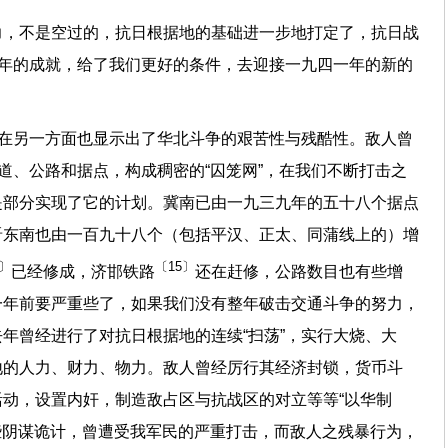
力，不是空过的，抗日根据地的基础进一步地打定了，抗日战
○年的成就，给了我们更好的条件，去迎接一九四一年的新的
争在另一方面也显示出了华北斗争的艰苦性与残酷性。敌人曾
道、公路和据点，构成稠密的“囚笼网”，在我们不断打击之
是部分实现了它的计划。冀南已由一九三九年的五十八个据点
晋东南也由一百九十八个（包括平汉、正太、同蒲线上的）增
4〕
〔15〕
已经修成，济邯铁路
还在赶修，公路数目也有些增
一年前要严重些了，如果我们没有整年破击交通斗争的努力，
年曾经进行了对抗日根据地的连续“扫荡”，实行大烧、大
地的人力、财力、物力。敌人曾经厉行其经济封锁，货币斗
动，设置内奸，制造敌占区与抗战区的对立等等“以华制
这些阴谋诡计，曾遭受我军民的严重打击，而敌人之残暴行为，