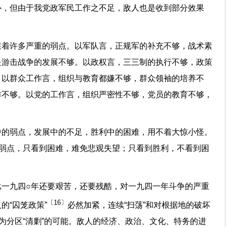
心，但由于我党政军民工作之不足，敌人也是收到部分效果
在着许多严重的弱点。以军队言，正规军的补充不够，战术素
是游击战争的发展不够。以政权言，三三制的执行不够，政策
。以群众工作言，组织与教育都嫌不够，群众领袖的培养不
作不够。以党的工作言，组织严密性不够，党员的教育不够，
中的弱点，发展中的不足，胜利中的困难，用不着大惊小怪。
到弱点，只看到困难，难免悲观失望；只看到胜利，不看到困
比一九四○年还要艰苦，还要残酷，对一九四一年斗争的严重
〔16〕
的“囚笼政策”
必然加紧，连续“扫荡”和对根据地的破坏
变为分区“清剿”的可能。敌人的经济、政治、文化、特务的进