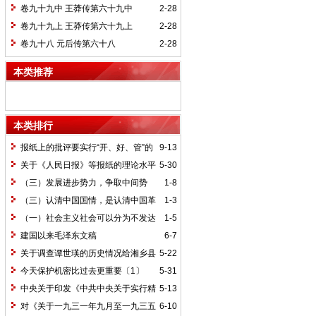
卷九十九中 王莽传第六十九中
2-28
卷九十九上 王莽传第六十九上
2-28
卷九十八 元后传第六十八
2-28
本类推荐
本类排行
报纸上的批评要实行“开、好、管”的
9-13
方针*
关于《人民日报》等报纸的理论水平
5-30
的批语〔1〕
（三）发展进步势力，争取中间势
1-8
力，孤立顽固势力
（三）认清中国国情，是认清中国革
1-3
命一切问题的基本依据
（一）社会主义社会可以分为不发达
1-5
和比较发达两个阶段
建国以来毛泽东文稿
6-7
关于调查谭世瑛的历史情况给湘乡县
5-22
委的信和给谭世瑛的复信
今天保护机密比过去更重要〔1〕
5-31
中央关于印发《中共中央关于实行精
5-13
兵简政、增产节约、反对贪污、反对浪费
对《关于一九三一年九月至一九三五
6-10