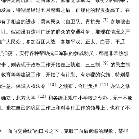
，都在走向巩固、走向深入。依靠党政军民一致努力的结果，
的发展，特别是经过五月整编之后，正规化的程度提高了。在
〔7〕
作有了相当的进步，冀南民众（自卫队、青抗先
参加破击
万计。假如没有这种广泛的群众的交通斗争，那现在情况之严
的广大民众，参加百团大战，参加平汉、正太、白晋、平辽
“扫荡”，实行各种帮助抗日军队的参战动员，都是非常热烈
〔9〕
进步，则表现于政权工作开始走上轨道。三三制
的民主制
、教育等等建设工作，开始了有计划、有步骤的实施，特别是
〔10〕
〔11〕
的注意。保障人权法令
之颁布，合理负担
办法之修
〔12〕
之确立，北方大学
和各级正规中小学校之创办，无一不象
固。党在自己的巩固工作上和对各种工作的领导上，也有了不
区，面向交通线”的口号之下，克服了向后退缩的现象，某些