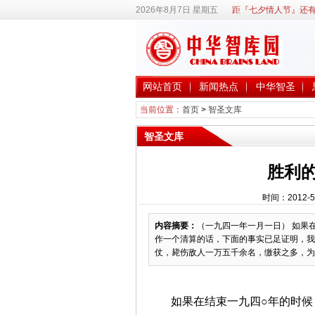
2026年8月7日 星期五
距『七夕情人节』还有
网站首页
新闻热点
中华智圣
当前位置：
首页
>
智圣文库
智圣文库
胜利
时间：2012-5
内容摘要：
（一九四一年一月一日） 如果
作一个清算的话，下面的事实已足证明，我
仗，毙伤敌人一万五千余名，缴获之多，为前
如果在结束一九四○年的时