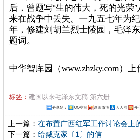
后，曾题写“生的伟大，死的光荣
来在战争中丢失。一九五七年为
年，修建刘胡兰烈士陵园，毛泽
题词。
中华智库园（www.zhzky.com）上
标签：
建国以来毛泽东文稿
第六册
分享到：
QQ空间
新浪微博
人人网
开
上一篇：
在布置广西红军工作讨论会上的
下一篇：
给臧克家〔1〕的信