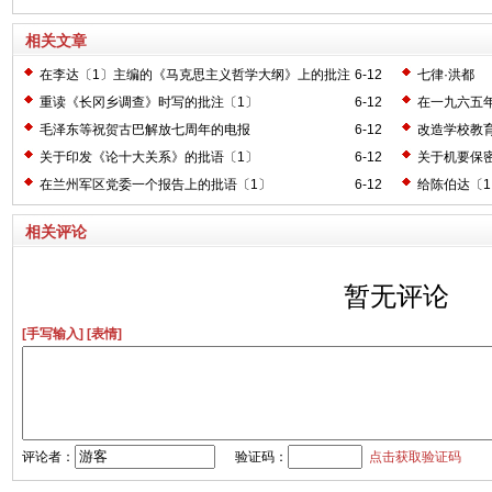
相关文章
在李达〔1〕主编的《马克思主义哲学大纲》上的批注
6-12
七律·洪都
〔2〕
重读《长冈乡调查》时写的批注〔1〕
6-12
在一九六五
毛泽东等祝贺古巴解放七周年的电报
6-12
改造学校教
关于印发《论十大关系》的批语〔1〕
6-12
关于机要保
在兰州军区党委一个报告上的批语〔1〕
6-12
给陈伯达〔
相关评论
暂无评论
[手写输入]
[表情]
评论者：
验证码：
点击获取验证码