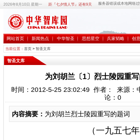
2026年8月10日 星期一
距『七夕情人节』还有9天
网站首页
新闻热点
中华智圣
思想星空
兵家韬略
创
当前位置：
首页
>
智圣文库
智圣文库
为刘胡兰〔1〕烈士陵园重写
时间：2012-5-25 23:02:49 作者： 
论：
0
内容摘要：
为刘胡兰烈士陵园重写的题词
（一九五七年