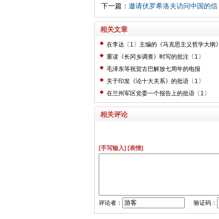
下一篇：
邀请伏罗希洛夫访问中国的信
相关文章
在李达〔1〕主编的《马克思主义哲学大纲
〔2〕
重读《长冈乡调查》时写的批注〔1〕
毛泽东等祝贺古巴解放七周年的电报
关于印发《论十大关系》的批语〔1〕
在兰州军区党委一个报告上的批语〔1〕
相关评论
[手写输入]
[表情]
评论者：
验证码：