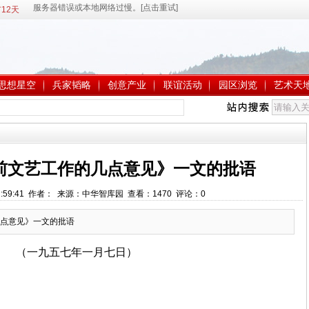
12天
思想星空
兵家韬略
创意产业
联谊活动
园区浏览
艺术天
前文艺工作的几点意见》一文的批语
 22:59:41 作者： 来源：中华智库园 查看：
1470
评论：
0
点意见》一文的批语
（一九五七年一月七日）