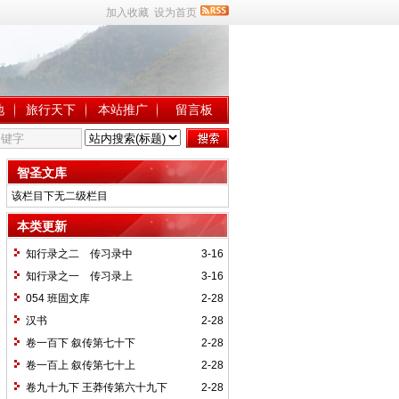
加入收藏
设为首页
地
旅行天下
本站推广
留言板
智圣文库
该栏目下无二级栏目
本类更新
知行录之二 传习录中
3-16
知行录之一 传习录上
3-16
054 班固文库
2-28
汉书
2-28
卷一百下 叙传第七十下
2-28
卷一百上 叙传第七十上
2-28
卷九十九下 王莽传第六十九下
2-28