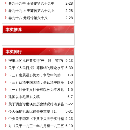
卷九十九中 王莽传第六十九中
2-28
卷九十九上 王莽传第六十九上
2-28
卷九十八 元后传第六十八
2-28
本类推荐
本类排行
报纸上的批评要实行“开、好、管”的
9-13
方针*
关于《人民日报》等报纸的理论水平
5-30
的批语〔1〕
（三）发展进步势力，争取中间势
1-8
力，孤立顽固势力
（三）认清中国国情，是认清中国革
1-3
命一切问题的基本依据
（一）社会主义社会可以分为不发达
1-5
和比较发达两个阶段
建国以来毛泽东文稿
6-7
关于调查谭世瑛的历史情况给湘乡县
5-22
委的信和给谭世瑛的复信
今天保护机密比过去更重要〔1〕
5-31
中央关于印发《中共中央关于实行精
5-13
兵简政、增产节约、反对贪污、反对浪费
对《关于一九三一年九月至一九三五
6-10