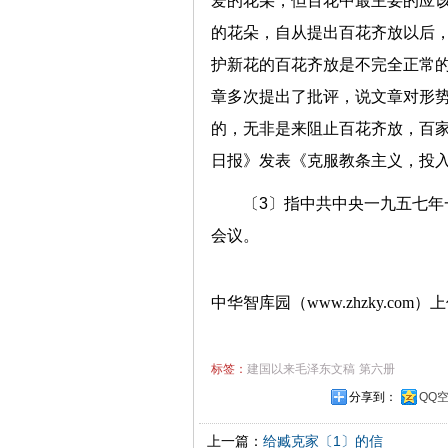
爱的花朵，但百花中最主要的应
的花朵，自从提出百花齐放以后
护新花的百花齐放是不完全正常
章多次提出了批评，说文章对形
的，无非是来阻止百花齐放，百
日报》发表《克服教条主义，投
〔3〕指中共中央一九五七
会议。
中华智库园（www.zhzky.com）
标签：
建国以来毛泽东文稿
第六册
分享到：
QQ
上一篇：
给臧克家〔1〕的信