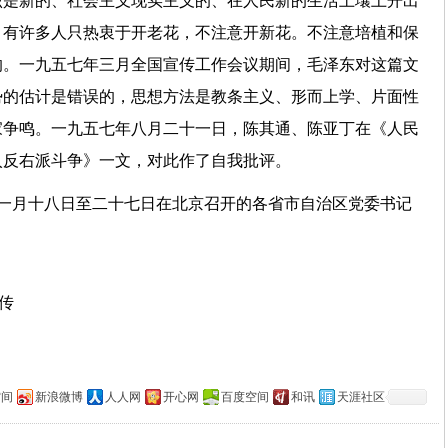
该是新的、社会主义现实主义的、在人民新的生活土壤上开出
，有许多人只热衷于开老花，不注意开新花。不注意培植和保
的。一九五七年三月全国宣传工作会议期间，毛泽东对这篇文
势的估计是错误的，思想方法是教条主义、形而上学、片面性
家争鸣。一九五七年八月二十一日，陈其通、陈亚丁在《人民
入反右派斗争》一文，对此作了自我批评。
年一月十八日至二十七日在北京召开的各省市自治区党委书记
上传
空间
新浪微博
人人网
开心网
百度空间
和讯
天涯社区