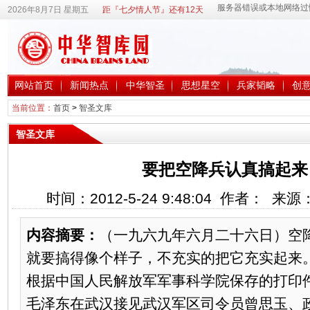
2026年8月7日 星期五
距『七夕情人节』还有12天
网站首页
新闻热点
中华智圣
思想星空
兵家韬略
创
当前位置：
首页
>
智圣文库
智圣文库
要把空降兵认真搞起来
时间：2012-5-24 9:48:04 作者： 来
内容摘要：
（一九六九年六月二十六日）空
就要搞得像个样子，不充实的把它充实起来
根据中国人民解放军军事科学院保存的打印
毛泽东在武汉接见武汉军区司令员曾思玉、