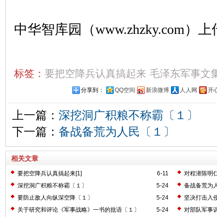
中华智库园（www.zhzky.com）上
标签：
要把空降兵认真搞起来
毛泽东军事文
分享到：
QQ空间
新浪微博
人人网
开
上一篇：
深挖洞广积粮不称霸〔１〕
下一篇：
备战备荒为人民〔１〕
相关文章
要把空降兵认真搞起来[1]
6-11
对程潜陈明
深挖洞广积粮不称霸〔１〕
5-24
备战备荒为
要防止敌人向纵深空降〔１〕
5-24
坚决打击入
关于研究和评论《军事战略》一书的批语〔１〕
5-24
对部队军事