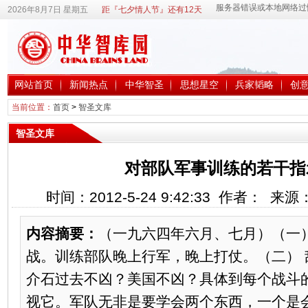
2026年8月7日 星期五
距『七夕情人节』还有12天
网站首页
新闻热点
中华智圣
思想星空
兵家韬略
创
当前位置：
首页
>
智圣文库
智圣文库
对部队军事训练的若干指
时间：2012-5-24 9:42:33 作者： 来
内容摘要：
（一九六四年六月、七月）（一
战。训练部队晚上行军，晚上打仗。（二） 
介石过去不凶？美国不凶？具体到每个战斗
视它。军队无非是要学会两个东西，一个是