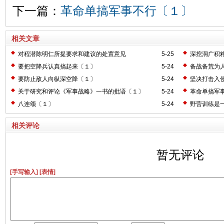
下一篇：
革命单搞军事不行〔１〕
相关文章
对程潜陈明仁所提要求和建议的处置意见
5-25
深挖洞广积
要把空降兵认真搞起来〔１〕
5-24
备战备荒为
要防止敌人向纵深空降〔１〕
5-24
坚决打击入
关于研究和评论《军事战略》一书的批语〔１〕
5-24
革命单搞军
八连颂〔１〕
5-24
野营训练是
相关评论
暂无评论
[手写输入]
[表情]