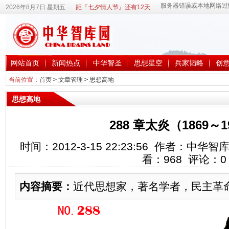
2026年8月7日 星期五
距『七夕情人节』还有12天
网站首页
新闻热点
中华智圣
思想星空
兵家韬略
创
当前位置：
首页
>
文章管理
>
思想高地
思想高地
288 章太炎（1869～1
时间：2012-3-15 22:23:56 作者：中
看：
968
评论：
0
内容摘要：
近代思想家，著名学者，民主革