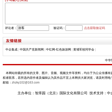
[手写输入]
[表情]
评论者：
验证码：
点击获取验证码
中企集成
|
中国共产党新闻网
|
中红网-红色旅游网
|
黄埔军校同学会
|
中华
本网站转载的所有的文章、图片、音频、视频文件等资料，均出于为公众传播有益
权者联系，若所选内容作者及编辑认为其作品不宜上本网供大家浏览，请及时用电
邮箱：
zhzky102@163.com
主办单位：智库园（北京）国际文化有限公司 技术支持：中