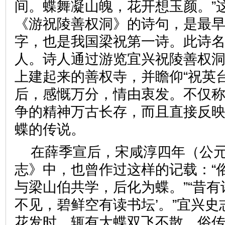
间。蝶舞凝山魄，花开想玉颜。”
《游祝陵善权洞》的诗句，是最
字，也是我国梁祝第一诗。此诗
人。诗人通过游览宜兴祝陵善权
上建起来的善权寺，并瞻仰“祝英
后，感慨万分，情由衷发。不仅
争的精神万古长存，而且直接反
蝶的传说。
在薛季宣后，宋咸淳四年（公元
志》中，也曾作过这样的记载：“
与梁山伯共学，后化为蝶。”“昔有
不见，碧鲜空有读书坛’。”宜兴史
花发时，辄有大蝶双飞不散，俗传