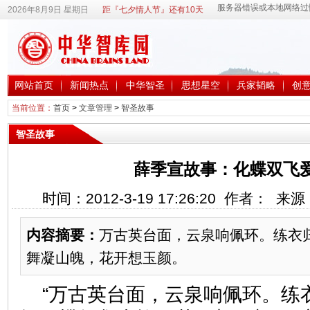
2026年8月9日 星期日
距『七夕情人节』还有10天
网站首页
新闻热点
中华智圣
思想星空
兵家韬略
创
当前位置：
首页
>
文章管理
>
智圣故事
智圣故事
薛季宣故事：化蝶双飞
时间：2012-3-19 17:26:20 作者： 
内容摘要：
万古英台面，云泉响佩环。练衣
舞凝山魄，花开想玉颜。
“万古英台面，云泉响佩环。练