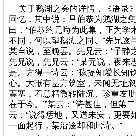
关于鹅湖之会的详情，《语录
回忆，其中说：吕伯恭为鹅湖之
曰：“伯恭约元晦为此集，正为学
不同，何以望鹅湖之同。”先兄遂
某自说，至晚罢。先兄云：“子静
先兄说，先兄云：“某无说，夜来
是。方得一诗云：‘孩提知爱长知
心。大抵有基方筑室，未闻无址
蓁塞，着意精微转陆沉。珍重友
在于今。’”某云：“诗甚佳，但第
云：“说得恁地，又道未安，更要如
一面起行，某沿途却和此诗。”