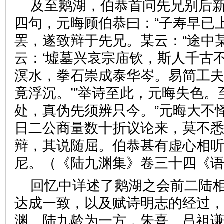
及至鹅湖，伯恭首问先兄别后
四句，元晦顾伯恭曰：“子寿早已
罢，遂致辩于先兄。某云：“途中
云：‘墟墓兴哀宗庙钦，斯人千古
溟水，拳石崇成泰华岑。易简工
竟浮沉。’”举诗至此，元晦失色。
处，真伪先须辨只今。”元晦大不
日二公商量数十折议论来，莫不
辩，其说随屈。伯恭甚有虚心相
尼。（《陆九渊集》卷三十四《
回忆中详述了鹅湖之会前二陆
达成一致，以及赋诗明志的经过
渊、陆九龄为一方，朱熹、吕祖