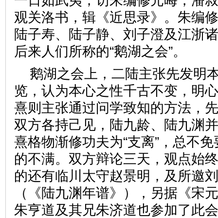
一日如武夷，访朱编修元晦，潘
观关洛书，辑《近思录》。朱编
陆子寿、陆子静、刘子澄及江浙诸
后来人们所称的“鹅湖之会”。
鹅湖之会上，二陆主张先发明
览，认为本心之性千古不变，明
熹则主张通过问学致知的方法，
双方各持己见，陆九龄、陆九渊
熹格物渐修功夫为“支离”，总不
的不满。双方辩论三天，观点始
的还有临川太守赵景明，及所邀
（《陆九渊年谱》），另据《宋
朱亨道及其兄朱济道也参加了此