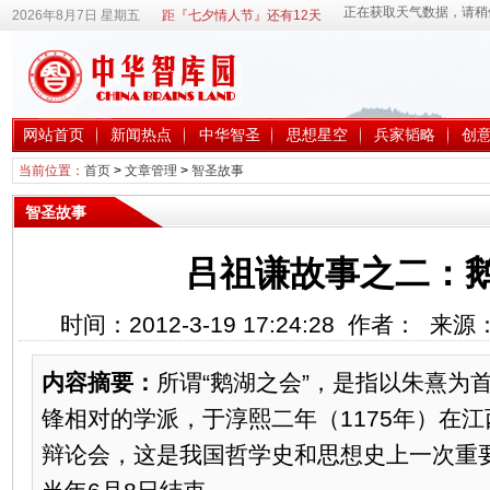
2026年8月7日 星期五
距『七夕情人节』还有12天
网站首页
新闻热点
中华智圣
思想星空
兵家韬略
创
当前位置：
首页
>
文章管理
>
智圣故事
智圣故事
吕祖谦故事之二：
时间：2012-3-19 17:24:28 作者： 来
内容摘要：
所谓“鹅湖之会”，是指以朱熹为
锋相对的学派，于淳熙二年（1175年）在
辩论会，这是我国哲学史和思想史上一次重