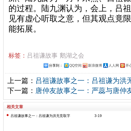
的过程。陆九渊认为，会上，吕
见有虚心听取之意，但其观点竟
能拓展。
标签：
吕祖谦故事
鹅湖之会
分享到：
QQ空间
新浪微博
人人网
开
上一篇：
吕祖谦故事之一：吕祖谦为洪
下一篇：
唐仲友故事之一：严蕊与唐仲
相关文章
吕祖谦故事之一：吕祖谦为洪无竞取字
3-19