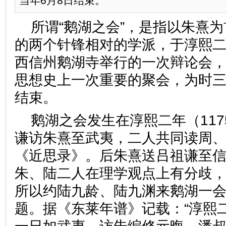
当年6月8日结束。
所谓“鹅湖之会”，是指以朱熹
的两个针锋相对的学派，于淳熙二年
西信州鹅湖寺举行的一次辩论会
思想史上一次重要的聚会，为时三
结束。
鹅湖之会发生在淳熙二年（11
谦访朱熹至武夷，二人共同读周
《近思录》。后朱熹送吕祖谦至
朱、陆二人在理学观点上有分歧
所以约陆九龄、陆九渊来鹅湖一
题。据《东莱年谱》记载：“淳熙