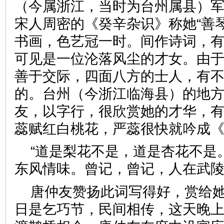
（今属浙江，当时为台州属县）
宋人周密的《癸辛杂识》称她“善
书画，色艺冠一时。间作诗词，有
可见是一位沦落风尘的才女。由
善于交际，四面八方的士人，有
的。台州（今浙江临海县）的地
友，以字行，很欣赏她的才华，
蕊赋红白桃花，严蕊很快就吟成
“道是梨花不是，道是杏花不是
东风情味。曾记，曾记，人在武陵
唐仲友赞扬此词写得好，赏给
日是乞巧节，民间相传，这天晚