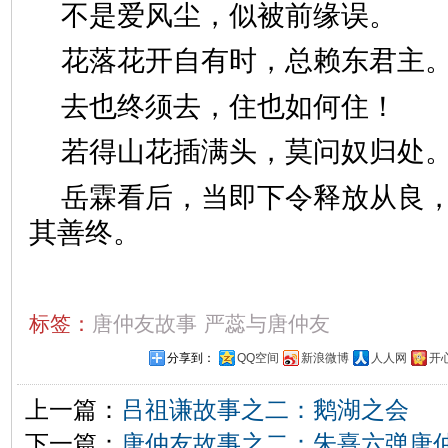
不是爱风尘，似被前缘误。
花落花开自有时，总赖东君主
去也终须去，住也如何住！
若得山花插满头，莫问奴归处
岳霖看后，当即下令释放从良
其善终。
标签：
唐仲友故事
严蕊与唐仲友
分享到：
QQ空间
新浪微博
人人网
开
上一篇：
吕祖谦故事之二：鹅湖之会
下一篇：
唐仲友故事之二：朱熹六弹唐