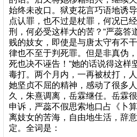
始终未改口。狱吏花言巧语地诱导
点认罪，也不过是杖罪，何况已
刑，何必受这样大的苦？”严蕊答
贱的妓女，即使是与唐太守有不
律也不至于判死罪。但是非真伪
死也决不诬告！”她的话说得这样
毒打。两个月内，一再被杖打，
她坚贞不屈的精神，感动了很多
久，朱熹调离，岳霖继任。岳霖
申诉，严蕊不假思索地口占《卜
离妓女的苦海，自由地生活，辞
定。全词是：