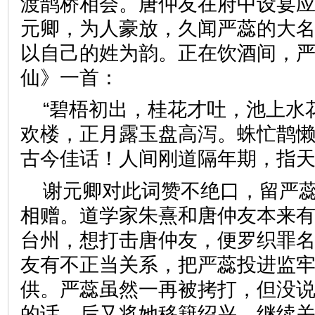
渡鹊桥相会。唐仲友在府中设宴
元卿，为人豪放，久闻严蕊的大
以自己的姓为韵。正在饮酒间，
仙》一首：
“碧梧初出，桂花才吐，池上水
欢楼，正月露玉盘高泻。蛛忙鹊
古今佳话！人间刚道隔年期，指天
谢元卿对此词赞不绝口，留严
相赠。道学家朱熹和唐仲友本来
台州，想打击唐仲友，便罗织罪
友有不正当关系，把严蕊投进监
供。严蕊虽然一再被拷打，但没
的话。后又将她移籍绍兴，继续