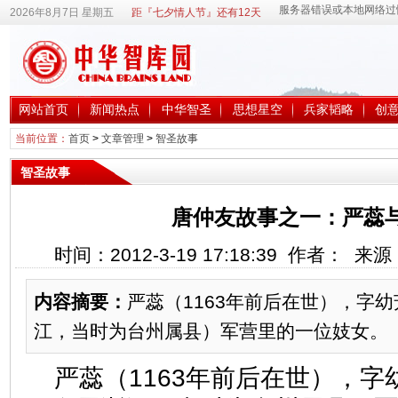
2026年8月7日 星期五
距『七夕情人节』还有12天
网站首页
新闻热点
中华智圣
思想星空
兵家韬略
创
当前位置：
首页
>
文章管理
>
智圣故事
智圣故事
唐仲友故事之一：严蕊
时间：2012-3-19 17:18:39 作者： 
内容摘要：
严蕊（1163年前后在世），字
江，当时为台州属县）军营里的一位妓女。
严蕊（1163年前后在世），