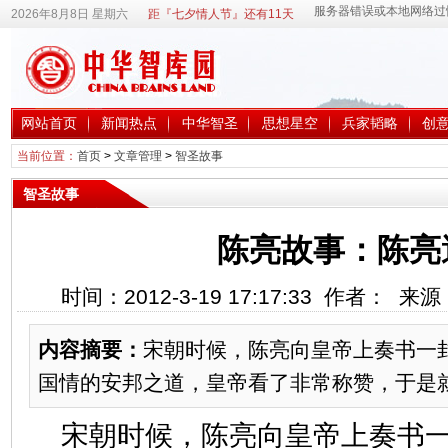
2026年8月8日 星期六
距『七夕情人节』还有11天
网站首页
新闻热点
中华智圣
思想星空
兵家韬略
创
当前位置：
首页
>
文章管理
>
智圣故事
智圣故事
陈亮故事：陈亮
时间：2012-3-19 17:17:33 作者： 
内容摘要：
宋朝时候，陈亮向皇帝上奏书一
国情的安邦之道，皇帝看了非常称赞，于是
宋朝时候，陈亮向皇帝上奏书