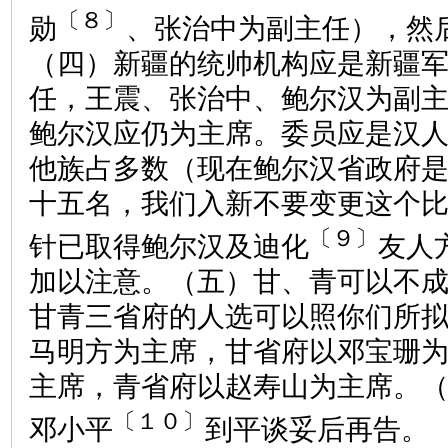
〔８〕
勋
、张治中为副主任），然
（四）新疆的统帅机构应是新疆
任，王震、张治中、鲍尔汉为副
鲍尔汉应仍为主席。委员应是汉
他族占多数（现在鲍尔汉省政府
十五名，我们入新不要变更这个
〔９〕
针已取得鲍尔汉及迪化
友人
加以注意。（五）甘、青可以不
甘青三省府的人选可以照你们所
马明方为主席，甘省府以邓宝珊
主席，青省府以赵寿山为主席。
〔１０〕
邓小平
到平谈妥后再告。