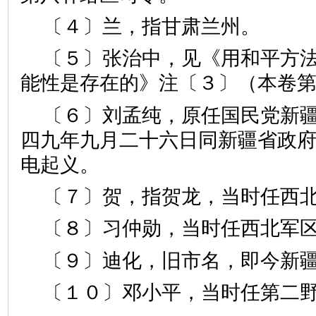
〔４〕兰，指甘肃兰州。
〔５〕张治中，见《用和平方
能性是存在的》注〔３〕（本卷
〔６〕刘孟纯，原任国民党新
四九年九月二十六日同新疆省政
电起义。
〔７〕贺，指贺龙，当时任西
〔８〕习仲勋，当时任西北军
〔９〕迪化，旧市名，即今新
〔１０〕邓小平，当时任第二