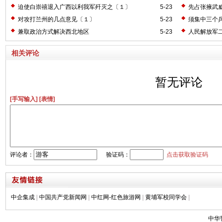
迫使白崇禧退入广西以利我军歼灭之〔１〕
5-23
先占张掖武
对攻打兰州的几点意见〔１〕
5-23
须集中三个
兼取政治方式解决西北地区
5-23
人民解放军
相关评论
暂无评论
[手写输入]
[表情]
评论者：
验证码：
点击获取验证码
中企集成
|
中国共产党新闻网
|
中红网-红色旅游网
|
黄埔军校同学会
|
中华