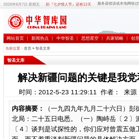
2026年8月7日 星期五
距『七夕情人节』还有12天
网站首页
新闻热点
中华智圣
思想星空
兵家韬略
创
当前位置：
首页
>
智圣文库
智圣文库
解决新疆问题的关键是我党
时间：2012-5-23 11:29:11 作者： 
内容摘要：
（一九四九年九月二十六日）彭
北局：二十五日电悉。（一）陶峙岳〔２〕
〔４〕谈判是试探性的，你们应对曾震五做