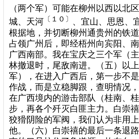
（两个军）可能在柳州以西以北
〔１０〕
城、天河
、宜山、思恩、
根据地，并切断柳州通贵州的铁
占领广州后，即经梧州向宾阳、
广西南部。我在宝庆之三个军（
林撤退时，尾敌南进。（五）以
军），在进入广西后，第一步不
作战，而是立稳脚跟，查明情况
在广西境内的游击部队（桂南、
步，再各个歼灭白匪主力。白崇
狡猾阴险的军阀，我们认为非用
他。（六）白崇禧的最后一条退