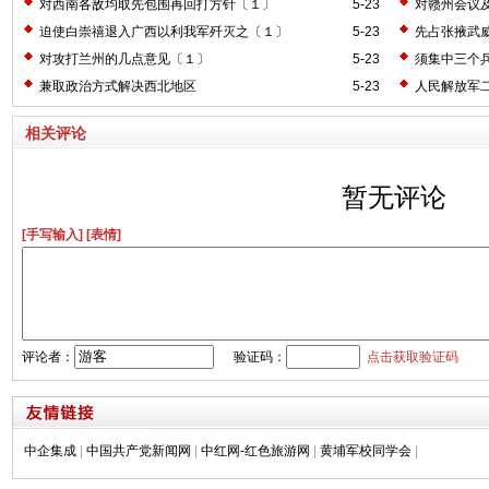
对西南各敌均取先包围再回打方针〔１〕
5-23
对赣州会议
迫使白崇禧退入广西以利我军歼灭之〔１〕
5-23
先占张掖武
对攻打兰州的几点意见〔１〕
5-23
须集中三个
兼取政治方式解决西北地区
5-23
人民解放军
相关评论
暂无评论
[手写输入]
[表情]
评论者：
验证码：
点击获取验证码
中企集成
|
中国共产党新闻网
|
中红网-红色旅游网
|
黄埔军校同学会
|