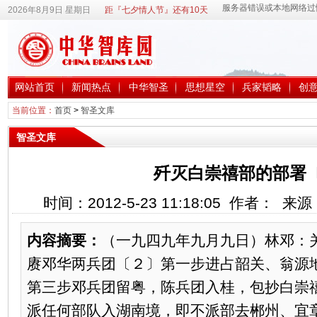
2026年8月9日 星期日
距『七夕情人节』还有10天
网站首页
新闻热点
中华智圣
思想星空
兵家韬略
创
当前位置：
首页
>
智圣文库
智圣文库
歼灭白崇禧部的部署
时间：2012-5-23 11:18:05 作者： 
内容摘要：
（一九四九年九月九日）林邓：
赓邓华两兵团〔２〕第一步进占韶关、翁源
第三步邓兵团留粤，陈兵团入桂，包抄白崇
派任何部队入湖南境，即不派部去郴州、宜