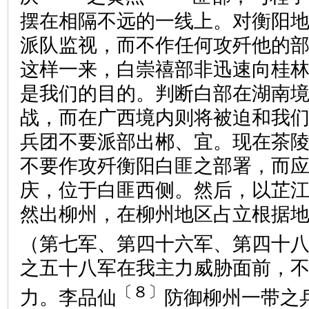
摆在相隔不远的一线上。对衡阳
派队监视，而不作任何攻歼他的
这样一来，白崇禧部非迅速向桂
是我们的目的。判断白部在湖南
战，而在广西境内则将被迫和我
兵团不要派部出郴、宜。现在茶
不要作攻歼衡阳白匪之部署，而
庆，位于白匪西侧。然后，以芷
然出柳州，在柳州地区占立根据
（第七军、第四十六军、第四十
之五十八军在我主力威胁面前，
〔８〕
力。李品仙
防御柳州一带之