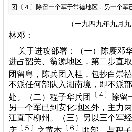
团〔４〕除留一个军于常德地区，另一个军已到
（一九四九年九月九
林邓：
关于进攻部署：（一）陈赓邓
进占韶关、翁源地区，第二步直
团留粤，陈兵团入桂，包抄白崇
不派任何部队入湖南境，即不派
〔４〕
处。（二）程子华兵团
除留
另一个军已到安化地区外，主力
江直下柳州。（三）另以三个军
〔５〕
〔６〕
庆
之黄杰
匪部，与程子