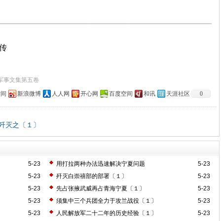
上传
军事文集第五卷
空间
新浪微博
人人网
开心网
百度空间
和讯
天涯社区
0
歼灭之〔１〕
5-23
用打拉两种办法迅速解决宁夏问题
5-23
5-23
歼灭白崇禧部的部署〔１〕
5-23
5-23
先占张掖武威再占青海宁夏〔１〕
5-23
5-23
须集中三个兵团全力于攻兰战役〔１〕
5-23
5-23
人民解放军二十二年的历史经验〔１〕
5-23