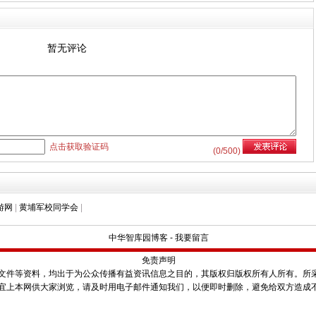
暂无评论
点击获取验证码
(
0
/500)
游网
|
黄埔军校同学会
|
中华智库园博客
-
我要留言
免责声明
件等资料，均出于为公众传播有益资讯信息之目的，其版权归版权所有人所有。所
宜上本网供大家浏览，请及时用电子邮件通知我们，以便即时删除，避免给双方造成