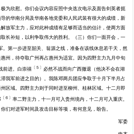
，极为欣慰。你们会议内容应照中央迭次电示及面告剑英者扼
领导的华南分局及华南各地党委和人民武装有很大的成绩，新
民解放军主力，应对此种成绩有足够而适当的估计，使两方面
相取长补短，以利争取伟大的胜利。（三）你们一面开会，一
军。第一步进至韶关、翁源之线，准备在该线休息若干天，然
去惠州，待夺取广州再占惠州为适宜。因为四野主力九月中旬
〔５〕
线前进。白崇禧
必然不战而向广西撤退（他决不会在湖
迟滞我军前进之目的）。我陈邓两兵团应争取于十月下半月占
梧州区域。四野主力则于同时进至柳州、桂林区域。十二月即
〔６〕
邓
率二野主力，十一月可入贵州境内，十二月可入重庆。
。你们对进军时间及攻击目标等项，有何意见，盼告。
军委