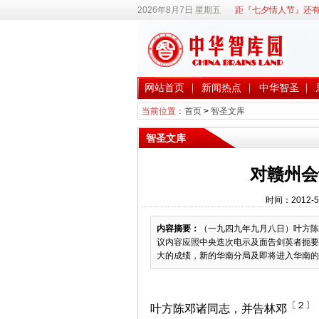
2026年8月7日 星期五
距『七夕情人节』还有
网站首页
新闻热点
中华智圣
当前位置：
首页
>
智圣文库
智圣文库
对赣州会
时间：2012-5
内容摘要：
（一九四九年九月八日）叶方陈
议内容应照中央迭次电示及面告剑英者扼要
大的成绩，新的华南分局及即将进入华南的人
〔２〕
叶方陈邓诸同志，并告林邓