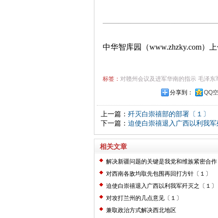
中华智库园（www.zhzky.com）
标签：
对赣州会议及进军华南的指示
毛泽东
分享到：
QQ
上一篇：
歼灭白崇禧部的部署〔１〕
下一篇：
迫使白崇禧退入广西以利我军
相关文章
解决新疆问题的关键是我党和维族紧密合作
对西南各敌均取先包围再回打方针〔１〕
迫使白崇禧退入广西以利我军歼灭之〔１〕
对攻打兰州的几点意见〔１〕
兼取政治方式解决西北地区