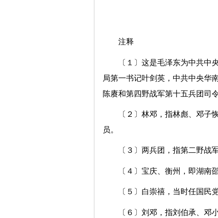
注释
〔１〕这是毛泽东为中共中
局第一书记叶剑英，中共中央华
陈赓和第四野战军第十五兵团司
〔２〕林邓，指林彪、邓子
员。
〔３〕两兵团，指第二野战
〔４〕宝庆、衡州，即湖南
〔５〕白崇禧，当时任国民
〔６〕刘邓，指刘伯承、邓