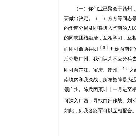
（一）你们业已聚会于赣州
要做出决定。（二）方方等同志
的华南分局及即将进入华南的人
的同志团结融洽，互相学习，互
〔３〕
面即可命两兵团
开始向南进
后夺取广州。我们认为不应分兵
〔４〕
即可向芷江、宝庆、衡州
之
南境内和我决战，所布疑阵是为
领广州。陈兵团预计十一月进至
可深入广西，寻找白部作战。刘
如此，则我各路军可以互相配合