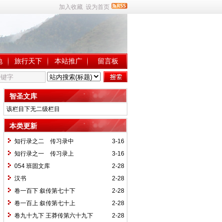
加入收藏
设为首页
地
旅行天下
本站推广
留言板
智圣文库
该栏目下无二级栏目
本类更新
知行录之二 传习录中
3-16
知行录之一 传习录上
3-16
054 班固文库
2-28
汉书
2-28
卷一百下 叙传第七十下
2-28
卷一百上 叙传第七十上
2-28
卷九十九下 王莽传第六十九下
2-28