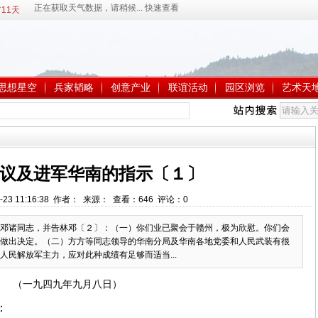
11天
思想星空
兵家韬略
创意产业
联谊活动
园区浏览
艺术天
议及进军华南的指示〔１〕
-23 11:16:38 作者： 来源： 查看：
646
评论：
0
邓诸同志，并告林邓〔２〕：（一）你们业已聚会于赣州，极为欣慰。你们会
做出决定。（二）方方等同志领导的华南分局及华南各地党委和人民武装有很
民解放军主力，应对此种成绩有足够而适当...
（一九四九年九月八日）
：