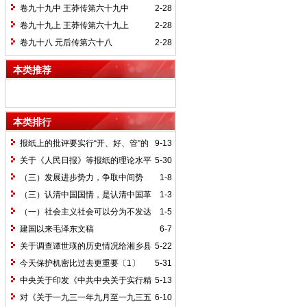
卷九十九中 王莽传第六十九中
2-28
卷九十九上 王莽传第六十九上
2-28
卷九十八 元后传第六十八
2-28
本类推荐
本类排行
报纸上的批评要实行“开、好、管”的
9-13
方针*
关于《人民日报》等报纸的理论水平
5-30
的批语〔1〕
（三）发展进步势力，争取中间势
1-8
力，孤立顽固势力
（三）认清中国国情，是认清中国革
1-3
命一切问题的基本依据
（一）社会主义社会可以分为不发达
1-5
和比较发达两个阶段
建国以来毛泽东文稿
6-7
关于调查谭世瑛的历史情况给湘乡县
5-22
委的信和给谭世瑛的复信
今天保护机密比过去更重要〔1〕
5-31
中央关于印发《中共中央关于实行精
5-13
兵简政、增产节约、反对贪污、反对浪费
对《关于一九三一年九月至一九三五
6-10