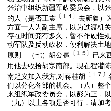
张治中组织新疆军政委员会，以
〔１４〕
的人（是否王震
去新疆）
方面一人为副主席，以为过渡机
存在时间究有多久，暂不作硬性
动军队及反动政权，便利解决土
〔１５〕
原则。（七）胡公冕
已来
用他去收拾胡宗南部。现在程潜
〔１７〕
南起义加入我方,对蒋桂胡
们以分化各部的机会。（八）整
来组织军政委员会，以彭为正，
（九）以上各项是否可行，请加