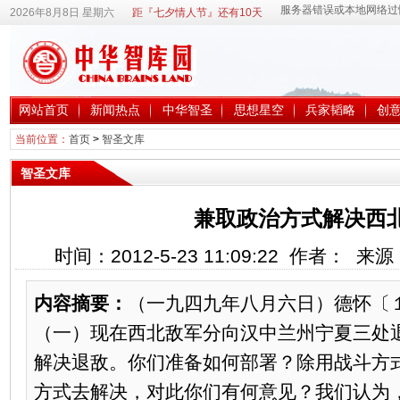
2026年8月8日 星期六
距『七夕情人节』还有10天
网站首页
新闻热点
中华智圣
思想星空
兵家韬略
创
当前位置：
首页
>
智圣文库
智圣文库
兼取政治方式解决西
时间：2012-5-23 11:09:22 作者： 
内容摘要：
（一九四九年八月六日）德怀〔
（一）现在西北敌军分向汉中兰州宁夏三处
解决退敌。你们准备如何部署？除用战斗方
方式去解决，对此你们有何意见？我们认为