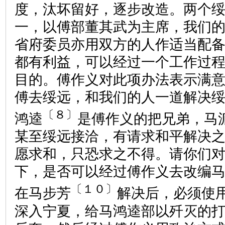
度，汰坏留好，逐步改造。两个
一，以傅部董其武为主席，我们
省府委员亦用双方的人作适当配
都有利益，可以经过一个工作过
目的。傅作义对此项办法表示满
傅去绥远，和我们的人一道解决
〔８〕
鸿逵
是傅作义的把兄弟，马
某至绥远接洽，有请求和平解决
愿求和，只恐求之不得。请你们
下，是否可以经过傅作义去改编
〔１０〕
在马步芳
解决后，必须使
深入宁夏，给马鸿逵部以歼灭的