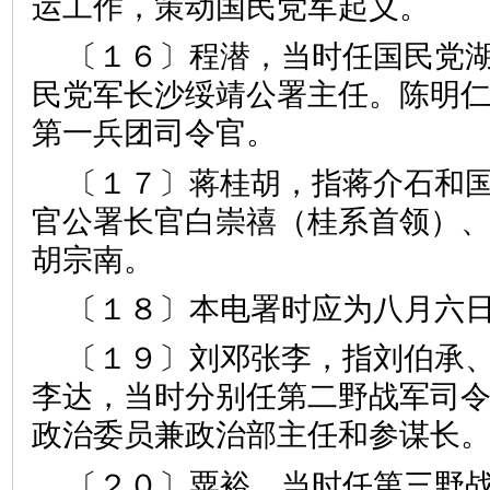
运工作，策动国民党军起义。
〔１６〕程潜，当时任国民党
民党军长沙绥靖公署主任。陈明
第一兵团司令官。
〔１７〕蒋桂胡，指蒋介石和
官公署长官白崇禧（桂系首领）
胡宗南。
〔１８〕本电署时应为八月六
〔１９〕刘邓张李，指刘伯承
李达，当时分别任第二野战军司
政治委员兼政治部主任和参谋长
〔２０〕粟裕，当时任第三野