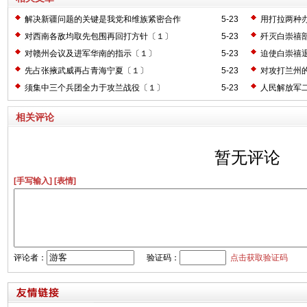
解决新疆问题的关键是我党和维族紧密合作
5-23
用打拉两种
对西南各敌均取先包围再回打方针〔１〕
5-23
歼灭白崇禧
对赣州会议及进军华南的指示〔１〕
5-23
迫使白崇禧
先占张掖武威再占青海宁夏〔１〕
5-23
对攻打兰州
须集中三个兵团全力于攻兰战役〔１〕
5-23
人民解放军
相关评论
暂无评论
[手写输入]
[表情]
评论者：
验证码：
点击获取验证码