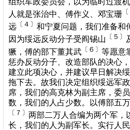
组织军政委员会，以为临时过渡
〔
人就是张治中、傅作义、邓宝珊
〔４〕
远
和宁夏问题，我们准备和
〔５〕
因为绥远反动分子受阎锡山
〔６〕
獗，傅的部下董其武
等愿意
惩办反动分子、改造部队的决心
建立此项决心，并建议早日解决
拖下去。故我们决定组织绥远军
席，我们的高克林为副主席，委
数，我们的人占少数。以傅部五
〔７〕
两部二万人合编为两个军，
长，我们的人为副军长。实行人