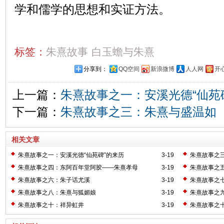
学和儒学的思想和实证方法。
标签：
朱熹故事
白玉蟾与朱熹
分享到：
QQ空间
新浪微博
人人网
开
上一篇：
朱熹故事之一：安溪光德“仙苑
下一篇：
朱熹故事之三：朱熹与盛温如
相关文章
朱熹故事之一：安溪光德“仙苑碑”的来历
3-19
朱熹故事之
朱熹故事之四：东阿百年堂阿胶——朱熹孝母
3-19
朱熹故事之
朱熹故事之六：朱子话尤溪
3-19
朱熹故事之
朱熹故事之八：朱熹与狐媚娘
3-19
朱熹故事之九
朱熹故事之十：祥异虹井
3-19
朱熹故事之