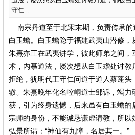
道法，屡次想从白玉蟾处讨教丹道，都被白
守仁...
南宗丹道至于北宋末期，负责传承的
白玉蟾。白玉蟾隐于福建武夷山潜修，
朱熹亦正在武夷讲学，彼此师弟之间，
术，内慕道法，屡次想从白玉蟾处讨教
拒绝，犹明代王守仁问道于道人蔡蓬头
辙。朱熹晚年化名崆峒道士邹诉，竭力
获，引为终身遗憾，后来虽有白玉蟾的
宗师的身份，不能诚恳谦虚请教，所以
弘景所谓：“神仙有九障，名居其一。”