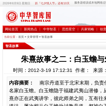
2026年8月9日 星期日
距『七夕情人节』还有10天
网站首页
新闻热点
中华智圣
思想星空
兵家韬略
创
当前位置：
首页
>
文章管理
>
智圣故事
智圣故事
朱熹故事之二：白玉蟾与
时间：2012-3-19 17:12:31 作者： 来
内容摘要：
南宗丹道至于北宋末期，负责
名家白玉蟾。白玉蟾隐于福建武夷山潜修，
熹亦正在武夷讲学，彼此师弟之间，互有往