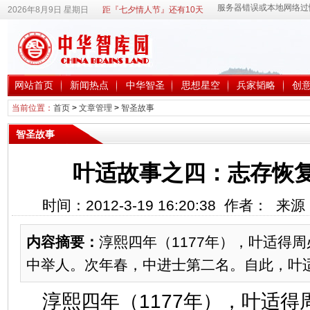
2026年8月9日 星期日
距『七夕情人节』还有10天
网站首页
新闻热点
中华智圣
思想星空
兵家韬略
创
当前位置：
首页
>
文章管理
>
智圣故事
智圣故事
叶适故事之四：志存恢
时间：2012-3-19 16:20:38 作者： 
内容摘要：
淳熙四年（1177年），叶适得
中举人。次年春，中进士第二名。自此，叶
淳熙四年（1177年），叶适