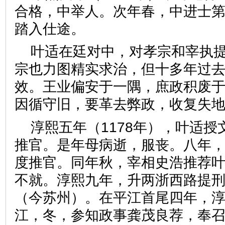
合格，中举人。次年春，中进士
踏入仕途。
叶适在廷对中，对孝宗和宰执
宗也力图精实求治，但十多年过
效。王业偏安于一隅，庶政积废
因循守旧，要革去弊政，收复失
淳熙五年（1178年），叶适
推官。是年母病逝，服丧。八年
度推官。同年秋，宰相史浩推荐
不就。淳熙九年，升两浙西路提
（今苏州）。在平江首尾四年，
江，冬，参知政事龚茂良荐，奉