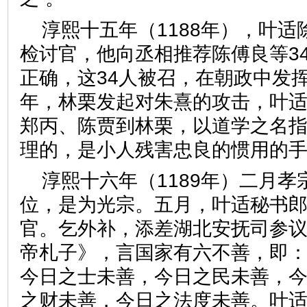
淳熙十五年（1188年），叶
检讨官，他向丞相推荐陈傅良等3
正确，这34人被召，在朝政中发
年，林栗发起对朱熹的攻击，叶
郑丙、陈贾到林栗，以道学之名
理的，是小人残害忠良的惯用的
淳熙十六年（1189年）二月
位，是为光宗。五月，叶适秘书
官。乞外补，添差湖北安抚司参
帝札子》，言国家有六不善，即
今日之士未善，今日之民未善，
之财未善，今日之法度未善。叶适