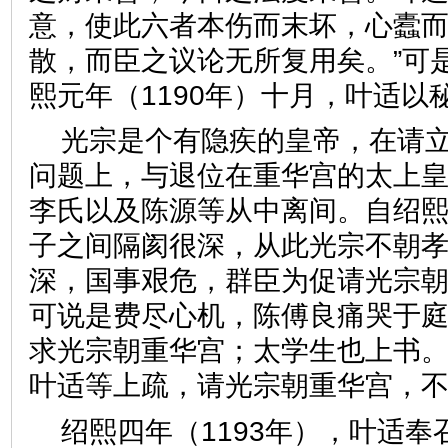
意，使此六者本伤而末坏，心蠹
散，而臣之议论无所复用矣。”可
熙元年（1190年）十月，叶适以
光宗是个有隐疾的皇帝，在请
问题上，与退位在重华宫的太上
李氏以及陈源等从中离间。自绍
子之间隔阂很深，从此光宗不朝
深，国事艰危，群臣为促请光宗
可说是费尽心机，陈傅良痛哭于
求光宗朝重华宫；太学生也上书
叶适等上疏，请光宗朝重华宫，
绍熙四年（1193年），叶适