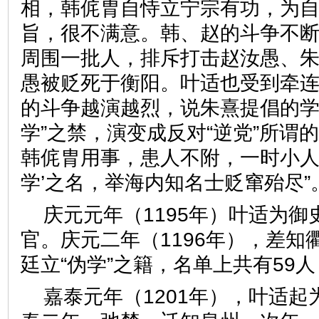
相，韩侂胄自恃立宁宗有功，为
旨，很不满意。韩、赵的斗争不
周围一批人，排斥打击赵汝愚、
愚被贬死于衡阳。叶适也受到牵
的斗争越演越烈，说朱熹提倡的学术
学”之禁，演变成反对“逆党”所谓的
韩侂胄用事，患人不附，一时小人
学’之名，举海内知名士贬窜殆尽”
庆元元年（1195年）叶适为
官。庆元二年（1196年），差知
廷立“伪学”之籍，名单上共有59
嘉泰元年（1201年），叶适