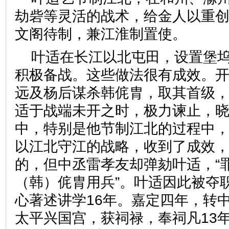
劫砦等灵活的战术，给金人以重
文阁待制，兼江淮制置使。
叶适在长江以北屯田，设置堡
积极备战。这些做法很有成效。
远及杨后谋杀韩侂胄，取其首级
适于战端未开之时，极力谏止，
中，特别是他节制江北的过程中
以江北守江的战略，收到了成效
的，但中丞雷孝友却弹劾叶适，“罪
（韩）侂胄用兵”。叶适因此被夺
心著述讲学16年。嘉定四年，转
太平兴国宫，获祠禄，奉祠凡13