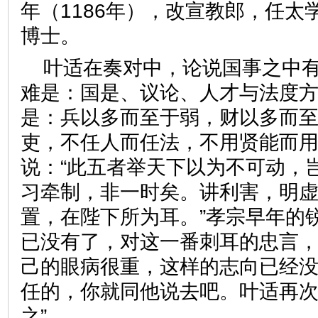
年（1186年），改宣教郎，任太
博士。
叶适在奏对中，论说国事之中
难是：国是、议论、人才与法度
是：兵以多而至于弱，财以多而
吏，不任人而任法，不用贤能而
说：“此五者举天下以为不可动，
习牵制，非一时矣。讲利害，明
置，在陛下所为耳。”孝宗早年的
已没有了，对这一番刺耳的忠言
己的眼病很重，这样的志向已经
任的，你就同他说去吧。叶适再次
之”。