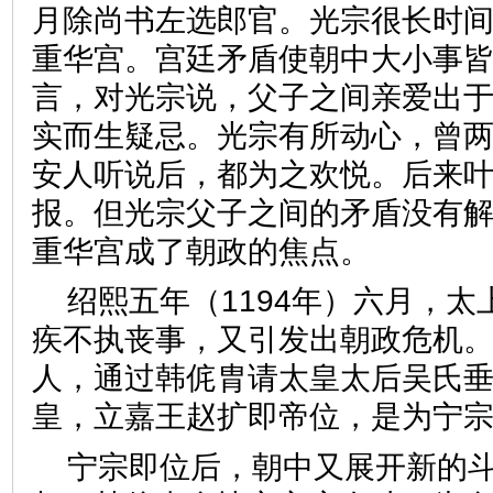
月除尚书左选郎官。光宗很长时
重华宫。宫廷矛盾使朝中大小事
言，对光宗说，父子之间亲爱出
实而生疑忌。光宗有所动心，曾
安人听说后，都为之欢悦。后来
报。但光宗父子之间的矛盾没有
重华宫成了朝政的焦点。
绍熙五年（1194年）六月，
疾不执丧事，又引发出朝政危机
人，通过韩侂胄请太皇太后吴氏
皇，立嘉王赵扩即帝位，是为宁
宁宗即位后，朝中又展开新的