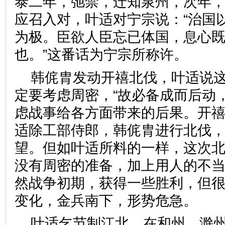
泰二年，弛禁，迁知泉州，次年
应召入对，叶适对宁宗说：“治国
为极。臣欲人臣忘已体国，息心
也。”这番话为宁宗所称许。
韩侂胄发动开禧北伐，叶适说
定要考虑周密，“故必备成而后动
虑战事给各方面带来的后果。开禧二
适除工部侍郎，韩侂胄进行北伐
望。但如叶适所料的一样，这次
没有周密的准备，加上用人的不
然战争初期，获得一些胜利，但
变化，金兵南下，形势危急。
叶适乞节制江北，在和州、滁