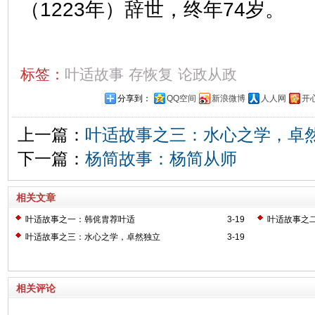
（1223年）辞世，终年74岁。
标签：
叶适故事
存恢复
论政从政
分享到：
QQ空间
新浪微博
人人网
开
上一篇：
叶适故事之三：水心之学，卓
下一篇：
杨简故事：杨简从师
相关文章
叶适故事之一：韩侂胄荐叶适
3-19
叶适故事之
叶适故事之三：水心之学，卓然独立
3-19
相关评论