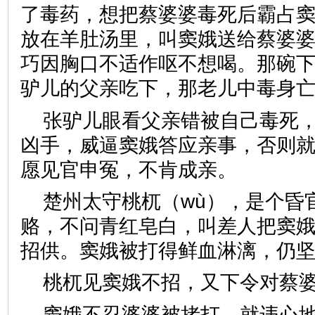
了毒药，想把蔡婆婆毒死后霸占
放在羊肚汤里，叫窦娥送给蔡婆
巧因胸口不适作呕不想喝。那碗
驴儿的父亲吃下，那老儿中毒身
张驴儿眼看父亲错被自己毒死
凶手，威逼窦娥答应亲事，否则
愿见官申冤，不肯成亲。
楚州太守桃杌（wù），是个昏
赂，不问青红皂白，叫差人把窦
招供。窦娥被打得鲜血淋漓，仍
桃杌见窦娥不招，又下令对蔡
窦娥不忍婆婆被拷打，就违心地