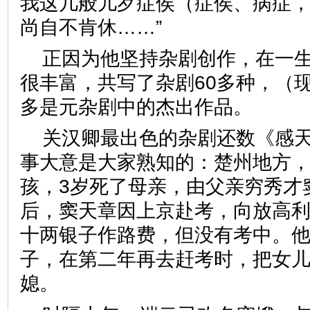
我这几般儿歹症侯（症侯、病症
尚自不肯休……”
正因为他坚持杂剧创作，在一
很丰富，共写了杂剧60多种，（现
多是元杂剧中的杰出作品。
关汉卿最出色的杂剧还数《感
事大意是大家熟知的：楚州地方
孩，3岁死了母亲，由父亲穷秀才
后，窦天章因上京赴考，向放高
十两银子作路费，但没有考中。
子，在第二年再去赶考时，把女
媳。