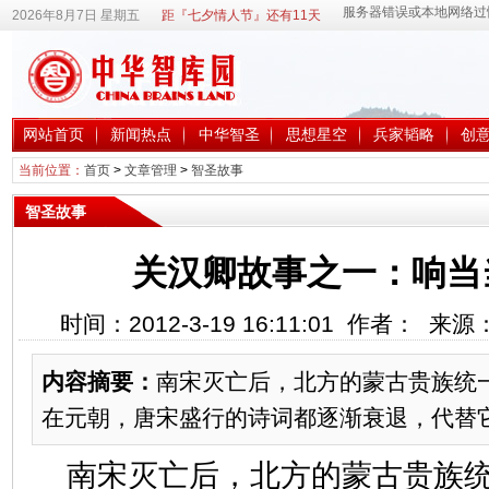
2026年8月7日 星期五
距『七夕情人节』还有11天
网站首页
新闻热点
中华智圣
思想星空
兵家韬略
创
当前位置：
首页
>
文章管理
>
智圣故事
智圣故事
关汉卿故事之一：响当
时间：2012-3-19 16:11:01 作者： 来
内容摘要：
南宋灭亡后，北方的蒙古贵族统
在元朝，唐宋盛行的诗词都逐渐衰退，代替
南宋灭亡后，北方的蒙古贵族