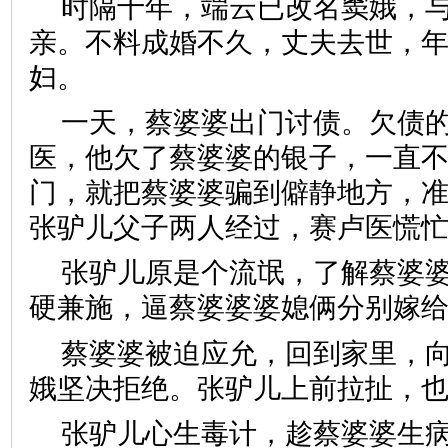
时隔十年，端云已改名窦娥，
亲。不料成婚不久，丈夫去世，
妇。
一天，蔡婆婆出门讨债。欠债
医，他欠了蔡婆婆的银子，一直
门，就把蔡婆婆骗到僻静地方，
张驴儿父子两人经过，赛卢医慌
张驴儿原是个流氓，了解蔡婆
硬兼施，逼蔡婆婆婆媳俩分别嫁
蔡婆婆被迫应允，回到家里，
娥坚决拒绝。张驴儿上前拉扯，
张驴儿心生毒计，趁蔡婆婆生