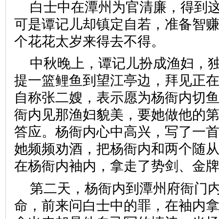
白士中在潭州为官清廉，得到
可是谭记儿却镇定自若，准备智
个花花太岁来得去不得。
中秋晚上，谭记儿扮成渔妇，
提一篮鲤鱼到望江亭边，拜见正
自称张二嫂，表示愿为杨衙内切
衙内见那渔妇貌美，要她做他的
答应。杨衙内心中高兴，写了一
她频频劝酒，把杨衙内和两个随
在杨衙内袖内，拿走了势剑、金
第二天，杨衙内到潭州府衙门
命，前来问白士中的罪，在袖内