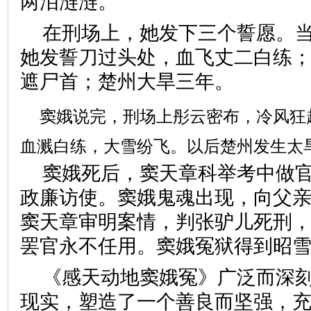
两泪涟涟。
在刑场上，她发下三个誓愿。
她发誓刀过头处，血飞丈二白练
遮尸首；楚州大旱三年。
窦娥说完，刑场上彤云密布，冷风狂
血溅白练，大雪纷飞。以后楚州发生太
窦娥死后，窦天章科举考中做
政廉访使。窦娥鬼魂出现，向父
窦天章审明案情，判张驴儿死刑
罢官永不任用。窦娥冤狱得到昭
《感天动地窦娥冤》广泛而深
现实，塑造了一个善良而坚强，