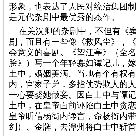
形象，也表达了人民对统治集团
是元代杂剧中最优秀的杰作。
在关汉卿的杂剧中，不但有《
剧，而且有一些像《救风尘》，
会意义的喜剧。《望江亭》（全
脍》）写一个年轻寡妇谭记儿，
土中，婚姻美满。当地有个有权
内，官家子弟，多指仗势欺人的
一心要娶她做妾。因白士中与谭
土中，在皇帝面前诬陷白土中贪
皇帝听信杨衙内谗言，命杨衙内
剑）、金牌，去潭州将白士中斩