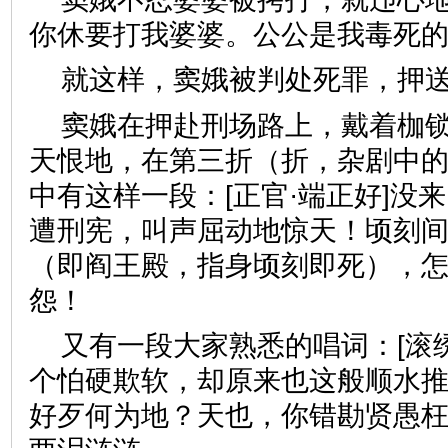
你休要打我婆婆。公公是我毒死的
就这样，窦娥被判处死罪，押
窦娥在押赴刑场路上，戴着枷
天恨地，在第三折（折，杂剧中
中有这样一段：[正官·端正好]没
遭刑宪，叫声屈动地惊天！顷刻
（即阎王殿，指身顷刻即死），
怨！
又有一段大家熟悉的唱词：[滚
个怕硬欺软，却原来也这般顺水
好歹何为地？天也，你错勘贤愚