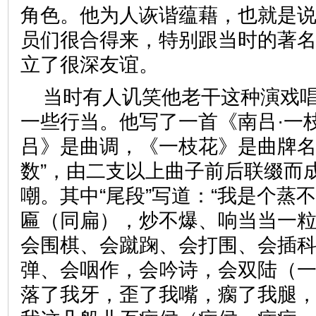
角色。他为人诙谐蕴藉，也就是
员们很合得来，特别跟当时的著
立了很深友谊。
当时有人讥笑他老干这种演戏
一些行当。他写了一首《南吕·一
吕》是曲调，《一枝花》是曲牌名
数”，由二支以上曲子前后联缀而
嘲。其中“尾段”写道：“我是个蒸
匾（同扁），炒不爆、响当当一
会围棋、会蹴踘、会打围、会插
弹、会咽作，会吟诗，会双陆（
落了我牙，歪了我嘴，瘸了我腿