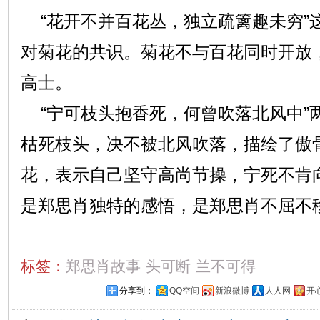
“花开不并百花丛，独立疏篱趣未穷”
对菊花的共识。菊花不与百花同时开放
高士。
“宁可枝头抱香死，何曾吹落北风中”
枯死枝头，决不被北风吹落，描绘了傲
花，表示自己坚守高尚节操，宁死不肯
是郑思肖独特的感悟，是郑思肖不屈不
标签：
郑思肖故事
头可断
兰不可得
分享到：
QQ空间
新浪微博
人人网
开