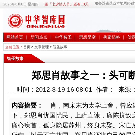
2026年8月6日 星期四
距『七夕情人节』还有13天
网站首页
新闻热点
中华智圣
思想星空
兵家韬略
创
当前位置：
首页
>
文章管理
>
智圣故事
智圣故事
郑思肖故事之一：头可
时间：2012-3-19 16:08:01 作者： 来
内容摘要：
肖，南宋末为太学上舍，曾应
下，郑思肖忧国忧民，上疏直谏，痛陈抗敌
痛心疾首，孤身隐居苏州，终身未娶。宋亡