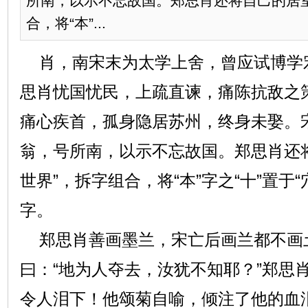
所南，以示不忘故国。郑思肖还将自己的居室
合，将“本”...
肖，南宋末为太学上舍，曾应试博学
思肖忧国忧民，上疏直谏，痛陈抗敌之
痛心疾首，孤身隐居苏州，终身未娶。
翁，号所南，以示不忘故国。郑思肖还
世界”，拆字组合，将“本”字之“十”置于“
字。
郑思肖善画墨兰，宋亡后画兰都不画
曰：“地为人夺去，汝犹不知耶？”郑思
令人泪下！他颂菊自喻，倾注了他的血