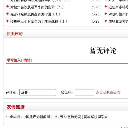
对赣州会议及进军华南的指示〔１〕
5-23
迫使白崇禧
先占张掖武威再占青海宁夏〔１〕
5-23
对攻打兰州
须集中三个兵团全力于攻兰战役〔１〕
5-23
兼取政治方
相关评论
暂无评论
[手写输入]
[表情]
评论者：
验证码：
点击获取验证码
中企集成
|
中国共产党新闻网
|
中红网-红色旅游网
|
黄埔军校同学会
|