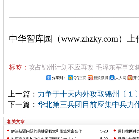
中华智库园（www.zhzky.com）上
标签：
攻占锦州计划不应再改
毛泽东军事文
分享到：
QQ空间
新浪微博
人人网
开
上一篇：
力争于十天内外攻取锦州〔１
下一篇：
华北第三兵团目前应集中兵力
相关文章
解决新疆问题的关键是我党和维族紧密合作
5-23
用打拉两种
对西南各敌均取先包围再回打方针〔１〕
5-23
歼灭白崇禧