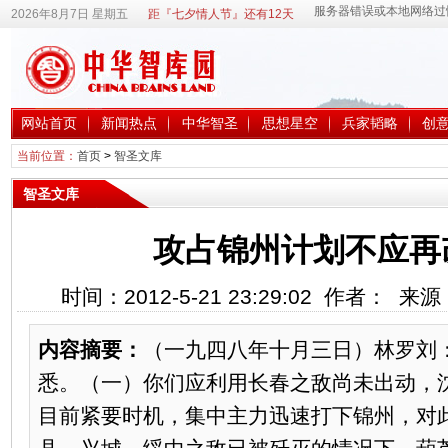
2026年8月7日 星期五
距『七夕情人节』还有12天
网站首页
新闻热点
中华智圣
思想星空
兵家韬略
创
当前位置：
首页
>
智圣文库
智圣文库
攻占锦州计划不应再
时间：2012-5-21 23:29:02 作者： 
内容摘要：
（一九四八年十月三日）林罗刘
悉。（一）你们应利用长春之敌尚未出动，
目前紧要时机，集中主力迅速打下锦州，对