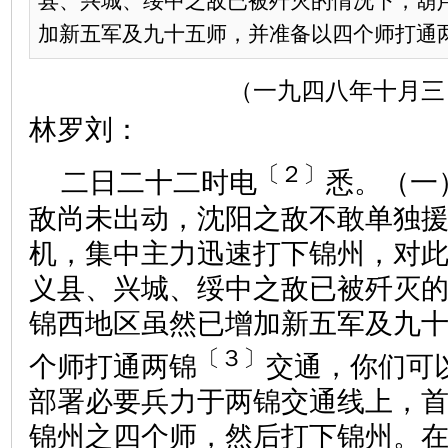
县、兴城、绥中之敌已被歼灭的情况下，葫
加新五军及九十五师，并准备以四个师打通两锦
（一九四八年十月三
林罗刘：
〔２〕
二日二十二时电
悉。（一
敌尚未出动，沈阳之敌不敢单独
机，集中主力迅速打下锦州，对
义县、兴城、绥中之敌已被歼灭
锦西地区虽然已增加新五军及九
〔３〕
个师打通两锦
交通，你们可
部署必要兵力于两锦交通线上，
锦州之四个师，然后打下锦州。