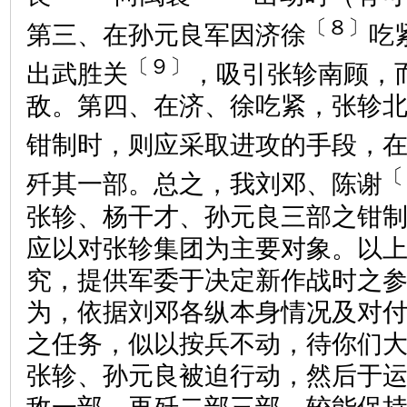
〔８〕
第三、在孙元良军因济徐
吃
〔９〕
出武胜关
，吸引张轸南顾，
敌。第四、在济、徐吃紧，张轸
钳制时，则应采取进攻的手段，
〔
歼其一部。总之，我刘邓、陈谢
张轸、杨干才、孙元良三部之钳
应以对张轸集团为主要对象。以
究，提供军委于决定新作战时之
为，依据刘邓各纵本身情况及对
之任务，似以按兵不动，待你们
张轸、孙元良被迫行动，然后于