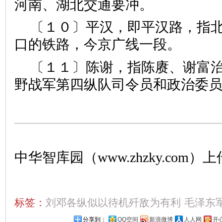
河南、湖北交通要冲。
〔１０〕平汉，即平汉路，指
口的铁路，今京广线一段。
〔１１〕陈谢，指陈赓、谢富
野战军第四纵队司令员和政治委
中华智库园（www.zhzky.com）上
标签：
刘邓各纵似以待机歼敌为有利
毛泽东
分享到：
QQ空间
新浪微博
人人网
开