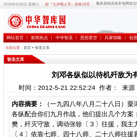
2026年8月8日 星期六
距『七夕情人节』还有10天
网站首页
新闻热点
中华智圣
思想星空
兵家韬略
创
当前位置：
首页
>
智圣文库
智圣文库
刘邓各纵似以待机歼敌为
时间：2012-5-21 22:52:24 作者： 
内容摘要：
（一九四八年八月二十八日）粟
各纵配合你们九月作战，他们提出几个方案
樊，歼灭守敌，调动张轸〔３〕往援，我主
〔４〕依靠七师、四十八师、二十八师往援