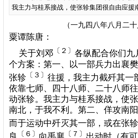
我主力与桂系接战，使张轸集团很自由应援南北
（一九四八年八月二十
粟谭陈唐：
〔２〕
关于刘邓
各纵配合你们九
个方案：第一、以一部兵力出襄
〔３〕
张轸
往援，我主力截歼其一
依靠七师、四十八师、二十八师
动张轸。我主力与桂系接战，使
南北，于我不利。第二、佯攻南
而于运动中歼灭其一部，或在张
〔６〕
〔７〕
良
向禹襄
出动时（有可