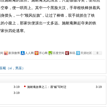
围住施耐庵的居所。施耐庵见此情景，只是微微冷笑，便坦然
手空拳，便一哄而上。其中一个黑脸大汉，手举根铁棒挟着风
身摆头，一个“顺风扯旗”，让过了棒锋，双手就抓住了铁
汉的小腹上，那家伙便滚出一丈多远。施耐庵舞起夺来的铁
帮家伙四处逃窜。
空间
新浪微博
人人网
开心网
百度空间
和讯
天涯社区
0
觋（xí，男巫）
3-19
施耐庵故事之二：遇“贼”写时迁
3-19
3-19