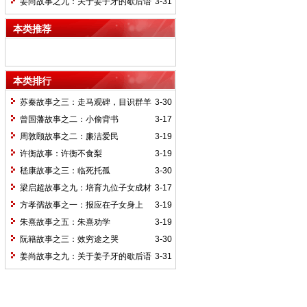
姜尚故事之九：关于姜子牙的歇后语
3-31
本类推荐
本类排行
苏秦故事之三：走马观碑，目识群羊
3-30
曾国藩故事之二：小偷背书
3-17
周敦颐故事之二：廉洁爱民
3-19
许衡故事：许衡不食梨
3-19
嵇康故事之三：临死托孤
3-30
梁启超故事之九：培育九位子女成材
3-17
的神奇“小妾”——王桂荃
方孝孺故事之一：报应在子女身上
3-19
朱熹故事之五：朱熹劝学
3-19
阮籍故事之三：效穷途之哭
3-30
姜尚故事之九：关于姜子牙的歇后语
3-31