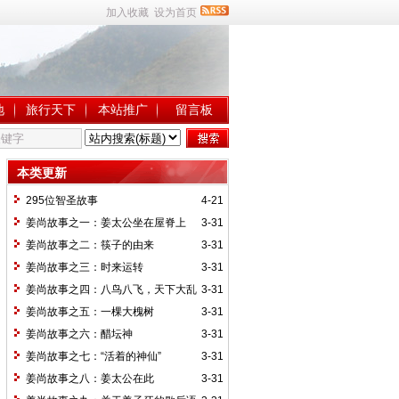
加入收藏
设为首页
地
旅行天下
本站推广
留言板
本类更新
295位智圣故事
4-21
姜尚故事之一：姜太公坐在屋脊上
3-31
姜尚故事之二：筷子的由来
3-31
姜尚故事之三：时来运转
3-31
姜尚故事之四：八鸟八飞，天下大乱
3-31
姜尚故事之五：一棵大槐树
3-31
姜尚故事之六：醋坛神
3-31
姜尚故事之七：“活着的神仙”
3-31
姜尚故事之八：姜太公在此
3-31