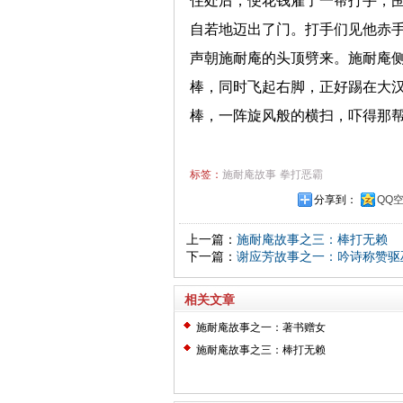
住处后，便花钱雇了一帮打手，
自若地迈出了门。打手们见他赤
声朝施耐庵的头顶劈来。施耐庵侧
棒，同时飞起右脚，正好踢在大
棒，一阵旋风般的横扫，吓得那
标签：
施耐庵故事
拳打恶霸
分享到：
QQ
上一篇：
施耐庵故事之三：棒打无赖
下一篇：
谢应芳故事之一：吟诗称赞驱巫
相关文章
施耐庵故事之一：著书赠女
施耐庵故事之三：棒打无赖