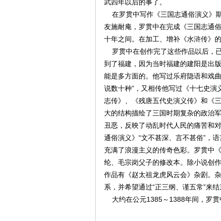
武四年以后的事了。
在罗贯中写作《三国志通俗演义》期
友施耐庵，罗贯中在完成《三国志通
十年之间。在加工、增补《水浒传》
罗贯中在创作完了这些作品以后，已
到了福建，因为当时福建的建阳是出
能是多方面的。他写过乐府隐语和戏曲
说数十种”，又相传他写过《十七史演
志传》、《残唐五代史演义传》和《
大的结构描绘了三国时期复杂的政治
丑恶，反映了动乱时代人民的痛苦和对
通俗演义》“文不甚深、言不甚俗”，
充满了浪漫主义的传奇色彩。罗贯中
纶、毛宗岗父子的修改本。除小说创作
作品有《赵太祖龙虎风云会》杂剧。
系，并希望通过“正三纲、谨五常”来
大约在公元1385～1388年间，罗