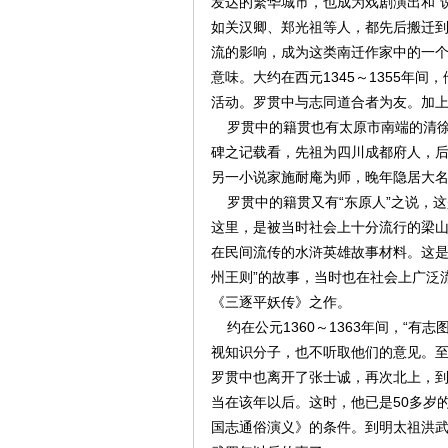
发达的繁华城市，也成为戏剧演出和“
如关汉卿、郑光祖等人，都先后搬迁
流的影响，成为这类南迁作家中的一个
意味。大约在西元1345～1355年
活动。罗贯中与志同道合者为友。加
罗贯中的籍贯也有太原市南端的清徐
碑之记载看，先祖为四川成都府人，
另一小说家施耐庵为师，晚年隐居大
罗贯中的籍贯又有“东原人”之说，这
这里，是被当时社会上十分流行的梁
在民间流传的水浒英雄故事材料。这是
州王则”的故事，当时也在社会上广泛
《三逐平妖传》之作。
约在公元1360～1363年间，“有
视知识分子，也不听取他们的意见。至
罗贯中也离开了张士诚，再次北上，
当在该年以后。这时，他已是50多岁
国志通俗演义》的条件。到明太祖洪武