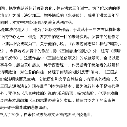
间，施耐庵从苏州迁移到兴化，并在洪武三年逝世。为了纪念他的师
俗演义》之后，决定加工、增补施氏的《水浒传》。成书于洪武四年至
的同时，罗贯中继续创作历史演义系列作品。
是60岁的老人了。他为了出版这些作品，于洪武十三年左右从杭州来
版业的中心之一。但是，罗贯中的这一目的未能实现。罗贯中的创作才
，但以小说成就为主。关于他的小说，《西湖游览志馀》称他“编撰小
义》。今存署名罗贯中的作品，除《三国志通俗演义》外，还有《隋唐
三遂平妖传》。这些作品中《三国志通俗演义》的成就最高。全书以宏
军事斗争，起自黄巾起义，终于西晋统一。作品谴责了统治者的残暴和
清明政治、对仁君的向往，体现了鲜明的“拥刘反曹”倾向。《三国志
语言简洁明快而又生动。它把历史和文学自然结合，有现实的描绘，又
《三国志通俗演义》现存最早刊本为嘉靖本，最为流行的本子是清代毛
外，贾仲名《录鬼簿续编》说他“乐府隐语，极为清新”。他现存戏曲
杂剧的基本思想和《三国志通俗演义》类似，描写君臣之间的亲密关
结束奸雄争霸造成的悲惨局面。
贯中活了70岁，在宋代民族英雄文天祥的故里卢陵逝世。