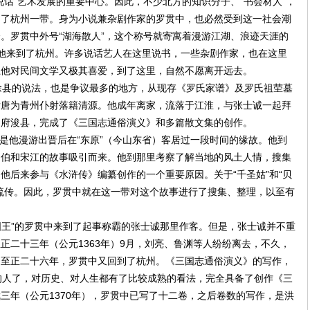
说话”艺术发展的重要中心。因此，不少北方的知识分子、“书会材人”，
到了杭州一带。身为小说兼杂剧作家的罗贯中，也必然受到这一社会潮
。罗贯中外号“湖海散人”，这个称号就寄寓着漫游江湖、浪迹天涯的
间，他来到了杭州。许多说话艺人在这里说书，一些杂剧作家，也在这里
上他对民间文学又极其喜爱，到了这里，自然不愿离开远去。
县的说法，也是争议最多的地方，从现存《罗氏家谱》及罗氏祖茔墓
后唐为青州仆射落籍清源。他成年离家，流落于江淮，与张士诚一起拜
名府浚县，完成了《三国志通俗演义》和多篇散文集的创作。
是他漫游出晋后在“东原”（今山东省）客居过一段时间的缘故。他到
山伯和宋江的故事吸引而来。他到那里考察了解当地的风土人情，搜集
他后来参与《水浒传》编纂创作的一个重要原因。关于“千圣姑”和“贝
流传。因此，罗贯中就在这一带对这个故事进行了搜集、整理，以至有
志图王”的罗贯中来到了起事称霸的张士诚那里作客。但是，张士诚并不重
正二十三年（公元1363年）9月，刘亮、鲁渊等人纷纷离去，不久，
到至正二十六年，罗贯中又回到了杭州。《三国志通俗演义》的写作，
的人了，对历史、对人生都有了比较成熟的看法，完全具备了创作《三
三年（公元1370年），罗贯中已写了十二卷，之后卷数的写作，是洪