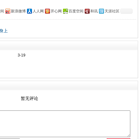
空间
新浪微博
人人网
开心网
百度空间
和讯
天涯社区
身上
3-19
暂无评论