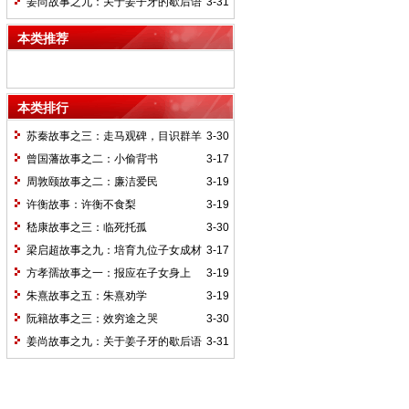
姜尚故事之九：关于姜子牙的歇后语
3-31
本类推荐
本类排行
苏秦故事之三：走马观碑，目识群羊
3-30
曾国藩故事之二：小偷背书
3-17
周敦颐故事之二：廉洁爱民
3-19
许衡故事：许衡不食梨
3-19
嵇康故事之三：临死托孤
3-30
梁启超故事之九：培育九位子女成材
3-17
的神奇“小妾”——王桂荃
方孝孺故事之一：报应在子女身上
3-19
朱熹故事之五：朱熹劝学
3-19
阮籍故事之三：效穷途之哭
3-30
姜尚故事之九：关于姜子牙的歇后语
3-31