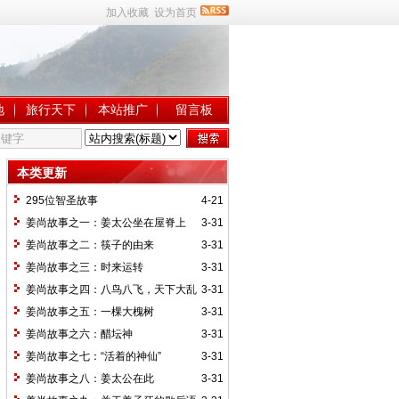
加入收藏
设为首页
地
旅行天下
本站推广
留言板
本类更新
295位智圣故事
4-21
姜尚故事之一：姜太公坐在屋脊上
3-31
姜尚故事之二：筷子的由来
3-31
姜尚故事之三：时来运转
3-31
姜尚故事之四：八鸟八飞，天下大乱
3-31
姜尚故事之五：一棵大槐树
3-31
姜尚故事之六：醋坛神
3-31
姜尚故事之七：“活着的神仙”
3-31
姜尚故事之八：姜太公在此
3-31