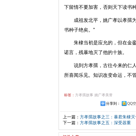
下留情不要加害，否则天下读书种
成祖发北平，姚广孝以孝孺为
书种子绝矣。”
朱棣当初是应允的，但在金
诺言，残暴地灭了他的十族。
说到方孝孺，古往今来的仁人
所喜闻乐见。知识改变命运，不
标签：
方孝孺故事
姚广孝美誉
分享到：
QQ
上一篇：
方孝孺故事之三：暴君朱棣灭
下一篇：
方孝孺故事之五：深受器重