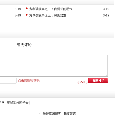
3-19
方孝孺故事之二：台州式的硬气
3-19
3-19
方孝孺故事之五：深受器重
3-19
暂无评论
点击获取验证码
(
0
/500)
游网
|
黄埔军校同学会
|
中华智库园博客
-
我要留言