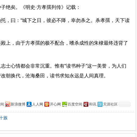
子绝矣。《明史·方孝孺列传》记载：
托，曰：“城下之日，彼必不降，幸勿杀之。杀孝孺，天下读
銮殿上，由于方孝孺的极不配合，嗜杀成性的朱棣最终违背了
志士心情都会非常沉重。惟有“读书种子”这一美誉，为人们
管改朝换代，沧海桑田，读书求知永远是人间真理。
空间
新浪微博
人人网
开心网
百度空间
和讯
天涯社区
十族