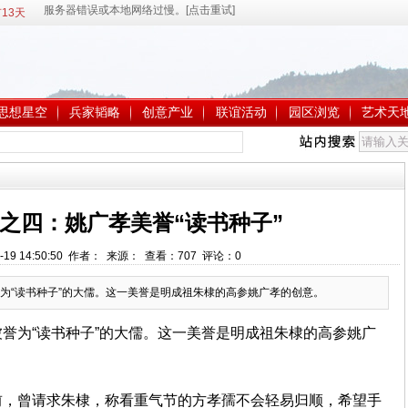
13天
思想星空
兵家韬略
创意产业
联谊活动
园区浏览
艺术天
之四：姚广孝美誉“读书种子”
-19 14:50:50 作者： 来源： 查看：
707
评论：
0
为“读书种子”的大儒。这一美誉是明成祖朱棣的高参姚广孝的创意。
誉为“读书种子”的大儒。这一美誉是明成祖朱棣的高参姚广
前，曾请求朱棣，称看重气节的方孝孺不会轻易归顺，希望手