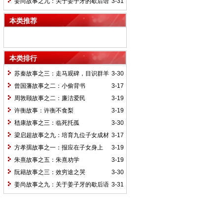
姜尚故事之九：关于姜子牙的歇后语
3-31
本类推荐
本类排行
苏秦故事之三：走马观碑，目识群羊
3-30
曾国藩故事之二：小偷背书
3-17
周敦颐故事之二：廉洁爱民
3-19
许衡故事：许衡不食梨
3-19
嵇康故事之三：临死托孤
3-30
梁启超故事之九：培育九位子女成材
3-17
的神奇“小妾”——王桂荃
方孝孺故事之一：报应在子女身上
3-19
朱熹故事之五：朱熹劝学
3-19
阮籍故事之三：效穷途之哭
3-30
姜尚故事之九：关于姜子牙的歇后语
3-31