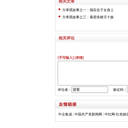
相关文章
方孝孺故事之一：报应在子女身上
方孝孺故事之三：暴君朱棣灭十族
相关评论
[手写输入]
[表情]
评论者：
验证码：
中企集成
|
中国共产党新闻网
|
中红网-红色旅