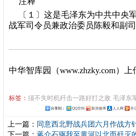
注释
〔１〕这是毛泽东为中共中央
战军司令员兼政治委员陈毅和副
中华智库园（www.zhzky.com）上
标签：
须不失时机歼击一路好打之敌
毛泽东
分享到：
QQ空间
新浪微博
人人网
开
上一篇：
同意西北野战兵团六月作战方
下一篇：
蒋介石驱我至黄河以北而歼灭