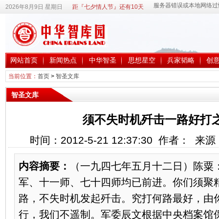
2026年8月9日 星期日
距『七夕情人节』还有10天
网站首页
新闻热点
中华智圣
思想星空
兵家韬略
创
当前位置：
首页
>
智圣文库
智圣文库
须不失时机歼击一路好打
时间：2012-5-21 12:37:30 作者： 
内容摘要：
（一九四七年五月十二日）陈粟
军、十一师、七十四师均已前进。你们须聚
路，不失时机发起歼击。究打何路最好，由
行，我们不遥制。军委辰文根据中央档案馆