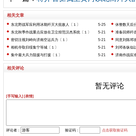
相关文章
东北野战军应利用冰期歼灭大批敌人〔１〕
5-25
休整数天后
东北秋季作战重点应放在卫立煌范汉杰系统〔１〕
5-21
准备回师歼
密切注视刘峙向济南空运兵力〔１〕
5-21
同意刘陈邓
相机夺取归绥集宁等城〔１〕
5-21
刘邓各纵似
集中最大兵力阻援与打援〔１〕
5-21
济南作战应
相关评论
暂无评论
[手写输入]
[表情]
评论者：
验证码：
点击获取验证码